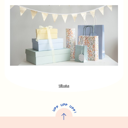
tillbaka
P
U
P
U
P
P
P
U
P
!