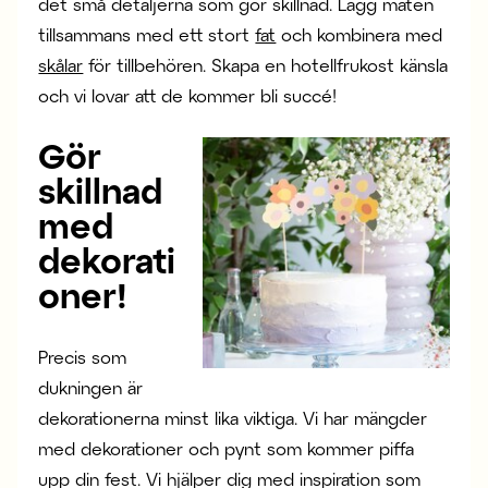
det små detaljerna som gör skillnad. Lägg maten
tillsammans med ett stort
fat
och kombinera med
skålar
för tillbehören. Skapa en hotellfrukost känsla
och vi lovar att de kommer bli succé!
Gör
skillnad
med
dekorati
oner!
Precis som
dukningen är
dekorationerna minst lika viktiga. Vi har mängder
med dekorationer och pynt som kommer piffa
upp din fest. Vi hjälper dig med inspiration som