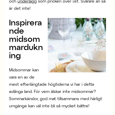
och
underlägg
som pricken över i:et. Svårare än så
är det inte!
Inspirera
nde
midsom
mardukn
ing
Midsommar kan
vara en av de
mest efterlängtade högtiderna vi har i detta
avlånga land. För vem älskar inte midsommar?
Sommarkänslor, god mat tillsammans med härligt
umgänge kan väl inte bli så mycket bättre!