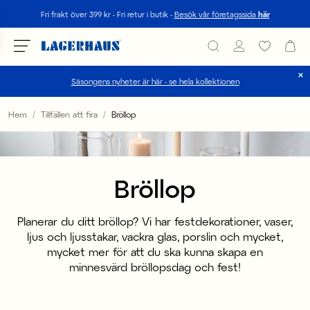
Sök
Fri frakt över 399 kr - Fri retur i butik -
Besök vår företagssida
här
Säsongens nyheter är här - se hela kollektionen
Välj språk / valuta
Hem
Tillfällen att fira
Bröllop
DK / EUR
FI / EUR
Bröllop
NO / NKR
Planerar du ditt bröllop? Vi har festdekorationer, vaser,
SE / SEK
ljus och ljusstakar, vackra glas, porslin och mycket,
mycket mer för att du ska kunna skapa en
minnesvärd bröllopsdag och fest!