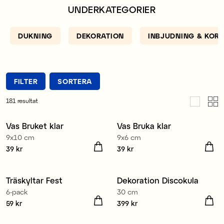
UNDERKATEGORIER
DUKNING
DEKORATION
INBJUDNING & KORT
FILTER
SORTERA
181
resultat
Vas Bruket klar
Vas Bruka klar
Medlem 3 för 99 kr
Medlem 3 för 99 kr
9x10 cm
9x6 cm
Pris
39 kr
:
39 kr
Pris
39 kr
:
39 kr
Träskyltar Fest
Dekoration Discokula
6-pack
30 cm
Pris
59 kr
:
59 kr
Pris
399 kr
:
399 kr