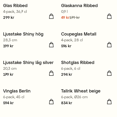
Glas Ribbed
Glaskanna Ribbed
Sale
4-pack, 36,7 cl
0,9 l
Pris
299 kr
:
299 kr
Nuvarande pris
49 kr
179 kr
:
49 kr
Tidigare pris
:
179 kr
Ljusstake Shiny hög
Coupeglas Metall
28,3 cm
4-pack, 28 cl
Pris
199 kr
:
199 kr
Pris
596 kr
:
596 kr
Ljusstake Shiny låg silver
Shotglas Ribbed
20,3 cm
6-pack, 6 cl
Pris
179 kr
:
179 kr
Pris
294 kr
:
294 kr
Tillverkad i Europa
Vinglas Berlin
Tallrik Wheat beige
6-pack, 45 cl
6-pack, Ø26 cm
Pris
594 kr
:
594 kr
Pris
834 kr
:
834 kr
Tillverkad i Europa