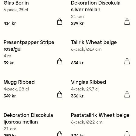
Glas Berlin
Dekoration Discokula
silver mellan
6-pack, 37 cl
21 cm
Pris
414 kr
:
414 kr
Pris
279 kr
:
279 kr
Presentpapper Stripe
Tallrik Wheat beige
3 för 99 kr
rosa/gul
6-pack, Ø19 cm
4 m
Pris
39 kr
:
39 kr
Pris
654 kr
:
654 kr
Mugg Ribbed
Vinglas Ribbed
4-pack, 28 cl
4-pack, 29,7 cl
Pris
349 kr
:
349 kr
Pris
356 kr
:
356 kr
Dekoration Discokula
Pastatallrik Wheat beige
ljusrosa mellan
6-pack, Ø22 cm
21 cm
Pris
279 kr
:
279 kr
Pris
834 kr
:
834 kr