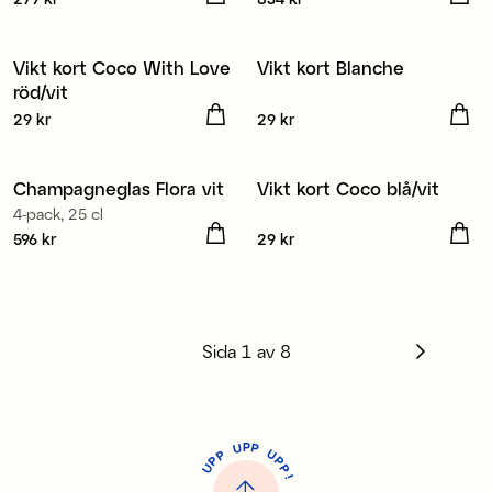
Vikt kort Coco With Love
Vikt kort Blanche
Nyhet
Nyhet
röd/vit
3 för 2
3 för 2
Pris
29 kr
:
29 kr
Pris
29 kr
:
29 kr
Champagneglas Flora vit
Vikt kort Coco blå/vit
Nyhet
4-pack, 25 cl
3 för 2
Pris
596 kr
:
596 kr
Pris
29 kr
:
29 kr
Sida
1
av
8
P
U
P
U
P
P
P
U
P
!