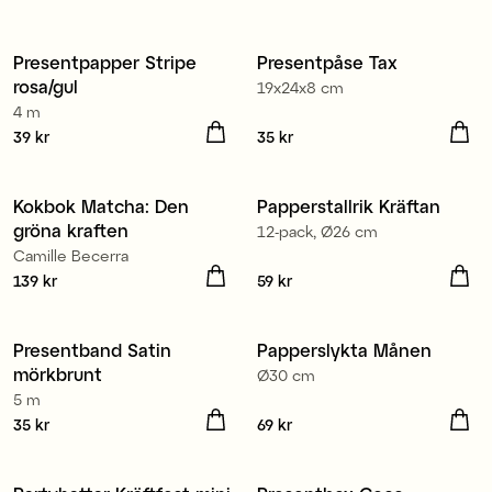
Presentpapper Stripe
Presentpåse Tax
3 för 99 kr
Nyhet
rosa/gul
19x24x8 cm
4 m
Pris
39 kr
:
39 kr
Pris
35 kr
:
35 kr
Kokbok Matcha: Den
Papperstallrik Kräftan
Nyhet
Nyhet
gröna kraften
12-pack, Ø26 cm
Camille Becerra
Pris
139 kr
:
139 kr
Pris
59 kr
:
59 kr
Återvunnen polyester
Presentband Satin
Papperslykta Månen
Nyhet
Nyhet
mörkbrunt
Ø30 cm
4 för 3
5 m
Pris
35 kr
:
35 kr
Pris
69 kr
:
69 kr