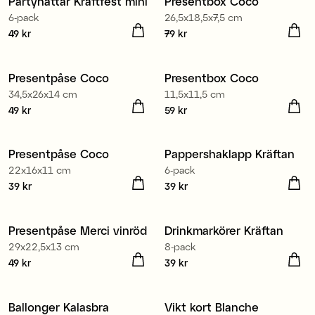
Partyhattar Kräftfest mini
Presentbox Coco
Nyhet
Nyhet
6-pack
26,5x18,5x7,5 cm
Pris
49 kr
:
49 kr
Pris
79 kr
:
79 kr
Presentpåse Coco
Presentbox Coco
Nyhet
Nyhet
34,5x26x14 cm
11,5x11,5 cm
Pris
49 kr
:
49 kr
Pris
59 kr
:
59 kr
Presentpåse Coco
Pappershaklapp Kräftan
Nyhet
Nyhet
22x16x11 cm
6-pack
Pris
39 kr
:
39 kr
Pris
39 kr
:
39 kr
Presentpåse Merci vinröd
Drinkmarkörer Kräftan
Nyhet
Nyhet
29x22,5x13 cm
8-pack
Pris
49 kr
:
49 kr
Pris
39 kr
:
39 kr
Ballonger Kalasbra
Vikt kort Blanche
Nyhet