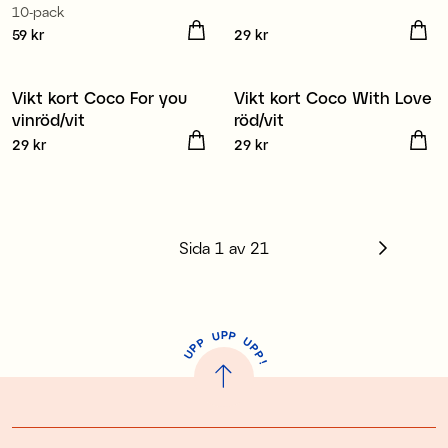
10-pack
3 för 2
Pris
59 kr
:
59 kr
Pris
29 kr
:
29 kr
Vikt kort Coco For you
Vikt kort Coco With Love
Nyhet
Nyhet
vinröd/vit
röd/vit
3 för 2
3 för 2
Pris
29 kr
:
29 kr
Pris
29 kr
:
29 kr
Sida
1
av
21
P
U
P
U
P
P
P
U
P
!