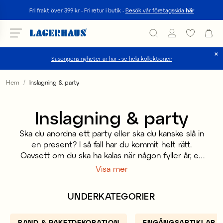
Sök
Fri frakt över 399 kr - Fri retur i butik -
Besök vår företagssida
här
Säsongens nyheter är här - se hela kollektionen
Välj språk / valuta
Hem
Inslagning & party
DK / EUR
Inslagning & party
FI / EUR
Ska du anordna ett party eller ska du kanske slå in
NO / NKR
en present? I så fall har du kommit helt rätt.
Oavsett om du ska ha kalas när någon fyller år, en
SE / SEK
superhärlig temafest eller bara fira ett speciellt
Visa mer
tillfälle - så är det faktiskt partytillbehören som livar
upp och gör partyt riktigt festligt! Ett barnkalas blir
UNDERKATEGORIER
mycket roligare med ballonger, vimplar, serpentiner
i olika färger och partyhattar så klart!
BAND & PAKETDEKORATION
ENGÅNGSARTIKLAR