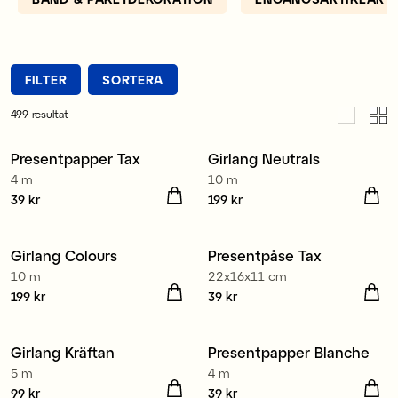
FILTER
SORTERA
499
resultat
Presentpapper Tax
Girlang Neutrals
Nyhet
4 m
10 m
3 för 99 kr
Pris
39 kr
:
39 kr
Pris
199 kr
:
199 kr
Girlang Colours
Presentpåse Tax
Nyhet
10 m
22x16x11 cm
Pris
199 kr
:
199 kr
Pris
39 kr
:
39 kr
Girlang Kräftan
Presentpapper Blanche
Nyhet
Nyhet
5 m
4 m
3 för 99 kr
Pris
99 kr
:
99 kr
Pris
39 kr
:
39 kr