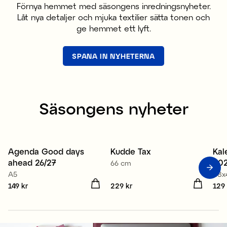
Förnya hemmet med säsongens inredningsnyheter.
Låt nya detaljer och mjuka textilier sätta tonen och
ge hemmet ett lyft.
SPANA IN NYHETERNA
Säsongens nyheter
Agenda Good days
Kudde Tax
Kal
Nyhet
Nyhet
N
ahead 26/27
20
66 cm
A5
28x
Pris
149 kr
:
149 kr
Pris
229 kr
:
229 kr
Pris
129 