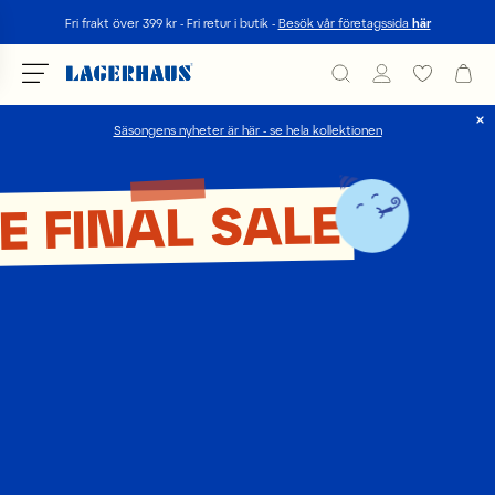
Sök
Fri frakt över 399 kr - Fri retur i butik -
Besök vår företagssida
här
Säsongens nyheter är här - se hela kollektionen
Välj språk / valuta
E FINAL SALE
DK / EUR
FI / EUR
NO / NKR
SE / SEK