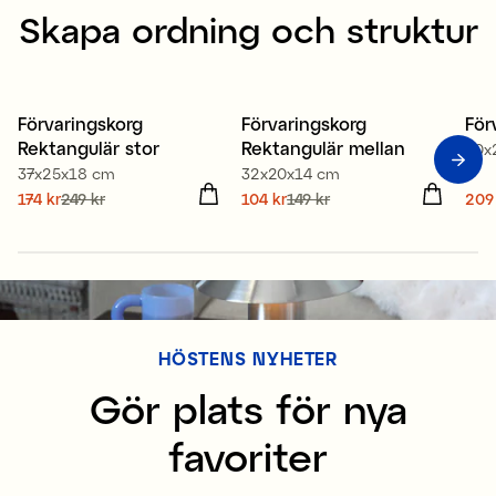
Skapa ordning och struktur
Förvaringskorg
Förvaringskorg
För
Kampanj 30%
Kampanj 30%
K
Rektangulär stor
Rektangulär mellan
40x
37x25x18 cm
32x20x14 cm
Nuvarande pris
174 kr
249 kr
:
Nuvarande pris
104 kr
149 kr
:
Nuv
209
174 kr
Tidigare pris
:
249 kr
104 kr
Tidigare pris
:
209
149 kr
299
HÖSTENS NYHETER
Gör plats för nya
favoriter