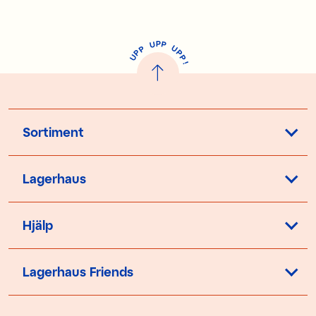
P
U
P
U
P
P
P
U
P
!
Sortiment
Lagerhaus
Hjälp
Lagerhaus Friends