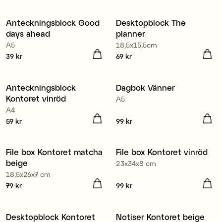
Anteckningsblock Good
Desktopblock The
Nyhet
Nyhet
days ahead
planner
3 för 99 kr
A5
18,5x15,5cm
Pris
39 kr
:
39 kr
Pris
69 kr
:
69 kr
Anteckningsblock
Dagbok Vänner
Nyhet
Nyhet
Kontoret vinröd
A5
A4
Pris
59 kr
:
59 kr
Pris
99 kr
:
99 kr
File box Kontoret matcha
File box Kontoret vinröd
Nyhet
Nyhet
beige
23x34x8 cm
18,5x26x7 cm
Pris
79 kr
:
79 kr
Pris
99 kr
:
99 kr
Desktopblock Kontoret
Notiser Kontoret beige
Nyhet
Nyhet