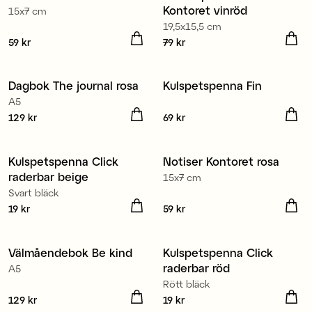
Kontoret vinröd
15x7 cm
19,5x15,5 cm
Pris
59 kr
:
59 kr
Pris
79 kr
:
79 kr
Dagbok The journal rosa
Kulspetspenna Fin
Nyhet
Nyhet
A5
Pris
129 kr
:
129 kr
Pris
69 kr
:
69 kr
Kulspetspenna Click
Notiser Kontoret rosa
Nyhet
Nyhet
raderbar beige
15x7 cm
Svart bläck
Pris
19 kr
:
19 kr
Pris
59 kr
:
59 kr
Välmåendebok Be kind
Kulspetspenna Click
Nyhet
Nyhet
raderbar röd
A5
Rött bläck
Pris
129 kr
:
129 kr
Pris
19 kr
:
19 kr