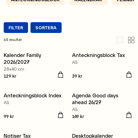
FILTER
SORTERA
64
resultat
Kalender Family
Anteckningsblock Tax
Nyhet
Nyhet
2026/2027
A5
3 för 99 kr
28x40 cm
Pris
129 kr
:
129 kr
Pris
39 kr
:
39 kr
Anteckningsblock Index
Agenda Good days
Nyhet
Nyhet
ahead 26/27
A5
A5
Pris
99 kr
:
99 kr
Pris
149 kr
:
149 kr
Notiser Tax
Desktopkalender
Nyhet
Nyhet