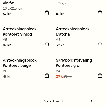
vinröd
12x7,5 cm
10,5x21,7 cm
Pris
69 kr
:
69 kr
Pris
49 kr
:
49 kr
Anteckningsblock
Anteckningsblock
Nyhet
Nyhet
Kontoret vinröd
Matcha
3 för 99 kr
A5
A5
Pris
49 kr
:
49 kr
Pris
39 kr
:
39 kr
Anteckningsblock
Skrivbordsförvaring
Nyhet
Sale
Kontoret beige
Kontoret grön
A5
A4
Pris
49 kr
:
49 kr
Nuvarande pris
29 kr
79 kr
:
29 kr
Tidigare pris
:
79 kr
Sida
1
av
3