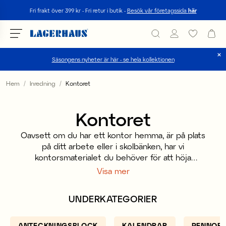
Sök
Fri frakt över 399 kr - Fri retur i butik -
Besök vår företagssida
här
Säsongens nyheter är här - se hela kollektionen
Välj språk / valuta
Hem
Inredning
Kontoret
DK / EUR
Kontoret
FI / EUR
Oavsett om du har ett kontor hemma, är på plats
NO / NKR
på ditt arbete eller i skolbänken, har vi
kontorsmaterialet du behöver för att höja
SE / SEK
stämningen, motivationen och bli mer produktiv. Vi
Visa mer
har anteckningsblock i fler olika roliga tryck för att
matcha din personlighet, roliga pennor men också
UNDERKATEGORIER
vanliga blyertspennor och kalendrar för din
planering.
ANTECKNINGSBLOCK
KALENDRAR
PENNOR