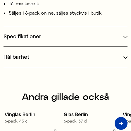
Tål maskindisk
Säljes i 6-pack online, säljes styckvis i butik
Specifikationer
Hållbarhet
Andra gillade också
Tillverkad i Europa
Tillverkad i Europa
Ti
Vinglas Berlin
Glas Berlin
Vin
6-pack, 45 cl
6-pack, 37 cl
6-pa