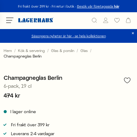
Sök
Fri frakt över 399 kr - Fri retur i butik -
Besök vår företagssida
här
Säsongens nyheter är här - se hela kollektionen
Välj språk / valuta
Hem
Kök & servering
Glas & porslin
Glas
Champagneglas Berlin
1
/
2
DK / EUR
FI / EUR
Champagneglas Berlin
6-pack, 19 cl
NO / NKR
Pris
474 kr
:
474 kr
SE / SEK
I lager online
Fri frakt över 399 kr
Leverans 2-4 vardagar