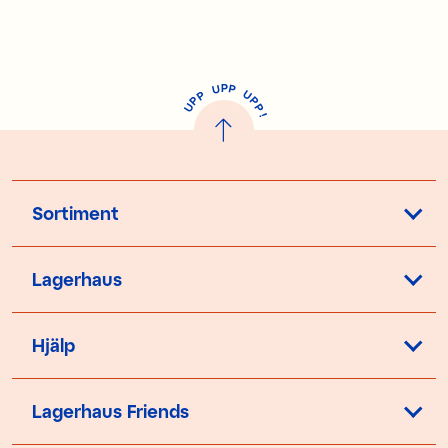
P
U
P
U
P
P
P
U
P
!
Sortiment
Lagerhaus
Hjälp
Lagerhaus Friends