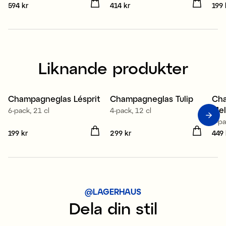
Pris
594 kr
:
594 kr
Pris
414 kr
:
414 kr
Pris
199 
Liknande produkter
Tillverkad i Europa
Ti
Champagneglas Lésprit
Champagneglas Tulip
Ch
Mel
6-pack, 21 cl
4-pack, 12 cl
6-pa
Pris
199 kr
:
199 kr
Pris
299 kr
:
299 kr
Pris
449 
@LAGERHAUS
Dela din stil