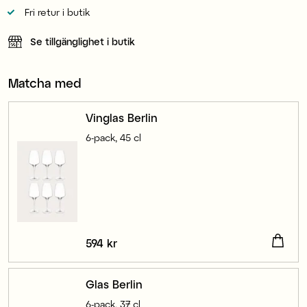
Fri retur i butik
Se tillgänglighet i butik
Matcha med
Vinglas Berlin
6-pack, 45 cl
Pris
594 kr
:
594 kr
Glas Berlin
6-pack, 37 cl