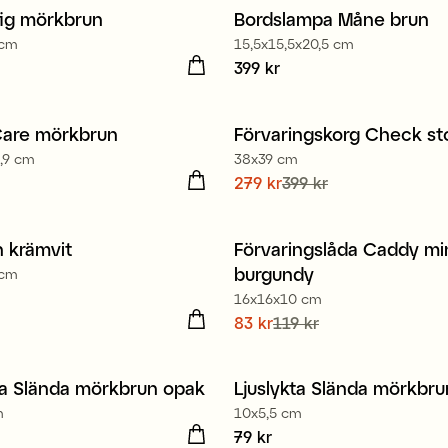
ffig mörkbrun
Bordslampa Måne brun
Nyhet
 cm
15,5x15,5x20,5 cm
9 kr
Pris
399 kr
:
399 kr
Care mörkbrun
Förvaringskorg Check st
t
Nyhet
,9 cm
38x39 cm
9 kr
Nuvarande pris
279 kr
Kampanj 30%
399 kr
:
279 kr
Tid
pris
:
399 kr
h krämvit
Förvaringslåda Caddy mi
t
Nyhet
burgundy
 cm
Kampanj 30%
16x16x10 cm
9 kr
Nuvarande pris
83 kr
119 kr
:
83 kr
Tidi
pris
:
119 kr
ta Slända mörkbrun opak
Ljuslykta Slända mörkbru
t
Nyhet
m
10x5,5 cm
 kr
Pris
79 kr
:
79 kr