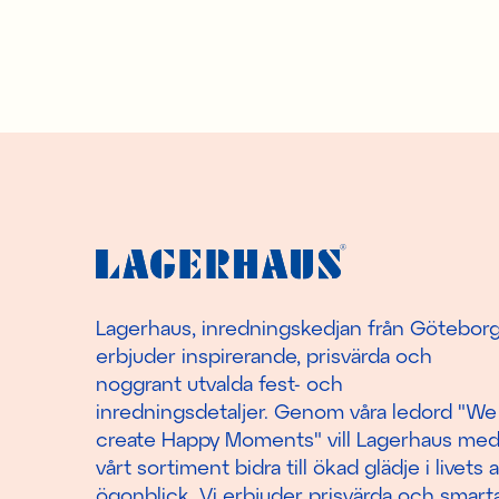
Lagerhaus, inredningskedjan från Götebor
erbjuder inspirerande, prisvärda och
noggrant utvalda fest- och
inredningsdetaljer. Genom våra ledord "We
create Happy Moments" vill Lagerhaus me
vårt sortiment bidra till ökad glädje i livets a
ögonblick. Vi erbjuder prisvärda och smart