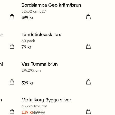
Bordslampa Geo kräm/brun
Nyhet
32x32 cm E27
Pris
399 kr
:
399 kr
or
Tändsticksask Tax
Nyhet
60-pack
igare
Pris
79 kr
:
79 kr
ni
Vas Tumma brun
29x29,9 cm
gare
Pris
399 kr
:
399 kr
n
Metallkorg Bygga silver
Nyhet
35,2x30x31 cm
Nuvarande pris
139 kr
Kampanj 30%
199 kr
:
139 kr
Tidigare