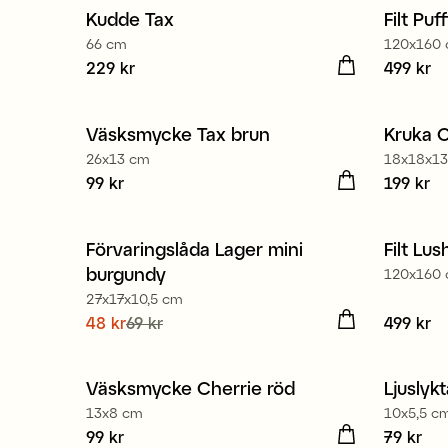
Kudde Tax
Filt Pu
Nyhet
66 cm
120x160
Pris
229 kr
:
229 kr
Pris
499 kr
:
49
Väsksmycke Tax brun
Kruka 
Nyhet
Nyhe
26x13 cm
18x18x13
Pris
99 kr
:
99 kr
Pris
199 kr
:
19
80% återvunnen plast
Förvaringslåda Lager mini
Filt Lus
Nyhet
Nyhe
burgundy
120x160
Kampanj 30%
27x17x10,5 cm
Nuvarande pris
48 kr
69 kr
:
48 kr
Tidigare
Pris
499 kr
:
49
pris
:
69 kr
Väsksmycke Cherrie röd
Ljuslyk
Nyhet
Nyhe
13x8 cm
10x5,5 c
Pris
99 kr
:
99 kr
Pris
79 kr
:
79