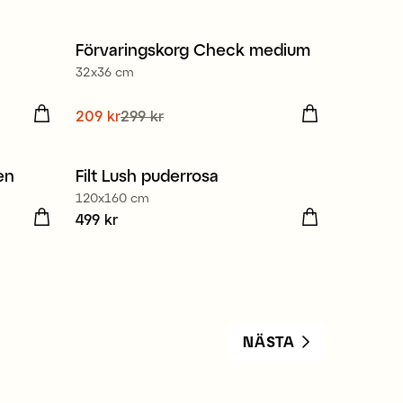
pris
:
199 kr
Förvaringskorg Check medium
Nyhet
32x36 cm
Kampanj 30%
Nuvarande pris
209 kr
299 kr
:
209 kr
Tidigare
pris
:
299 kr
en
Filt Lush puderrosa
Nyhet
120x160 cm
igare
Pris
499 kr
:
499 kr