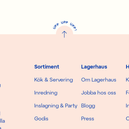
P
U
P
U
P
P
P
U
P
!
Sortiment
Lagerhaus
H
Kök & Servering
Om Lagerhaus
K
g
Inredning
Jobba hos oss
F
Inslagning & Party
Blogg
I
d
Godis
Press
C
lla
a