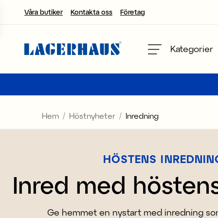
Våra butiker
Kontakta oss
Företag
Välj språk / valuta
Kategorier
DK / EUR
FI / EUR
Hem
Höstnyheter
Inredning
NO / NKR
SE / SEK
HÖSTENS INREDNIN
Inred med höstens
Ge hemmet en nystart med inredning som