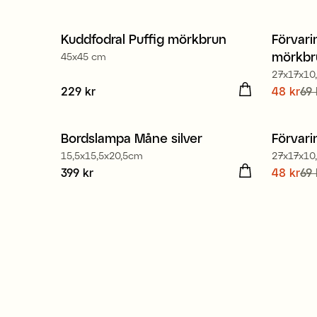
80% å
Kuddfodral Puffig mörkbrun
Förvari
Nyhe
mörkbr
45x45 cm
Kamp
27x17x10
Pris
229 kr
:
229 kr
Nuvaran
48 kr
69 
80% å
pris
:
69
Bordslampa Måne silver
Förvari
Nyhe
15,5x15,5x20,5cm
27x17x10
Pris
399 kr
:
399 kr
Nuvaran
48 kr
Kamp
69 
pris
:
69