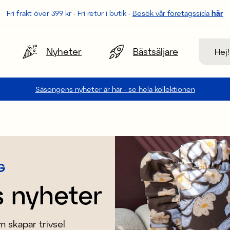
Fri frakt över 399 kr - Fri retur i butik -
Besök vår företagssida
här
Sök
Nyheter
Bästsäljare
Säsongens nyheter är här - se hela kollektionen
G
 nyheter
 skapar trivsel