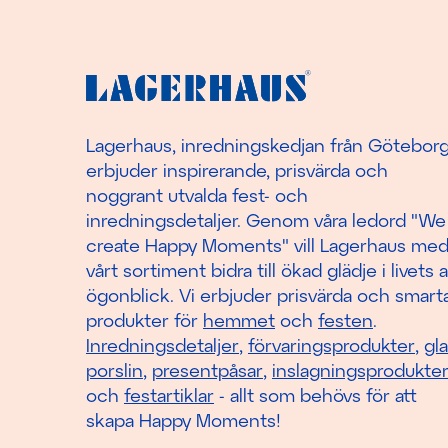
Lagerhaus, inredningskedjan från Götebor
erbjuder inspirerande, prisvärda och
noggrant utvalda fest- och
inredningsdetaljer. Genom våra ledord "We
create Happy Moments" vill Lagerhaus me
vårt sortiment bidra till ökad glädje i livets a
ögonblick. Vi erbjuder prisvärda och smart
produkter för
hemmet
och
festen
.
Inredningsdetaljer
,
förvaringsprodukter
,
gl
porslin
,
presentpåsar
,
inslagningsprodukte
och
festartiklar
- allt som behövs för att
skapa Happy Moments!