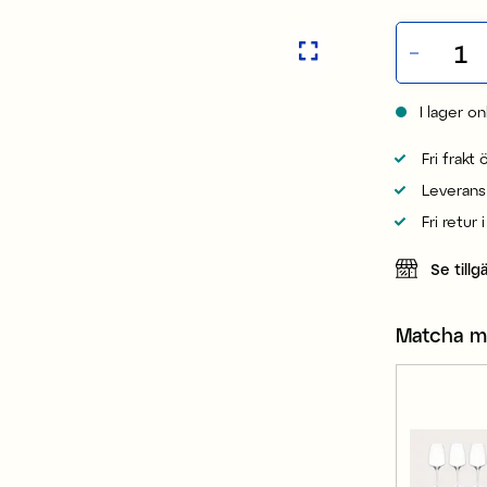
I lager on
Fri frakt
Leverans
Fri retur 
Se tillg
Matcha 