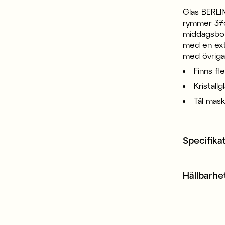
Glas BERLIN
rymmer 37cl
middagsbord
med en extr
med övriga 
Finns fl
Kristallg
Tål mask
Specifika
Hållbarhe