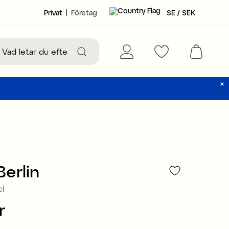
Privat
Företag
SE / SEK
Berlin
cl
r
414 kr