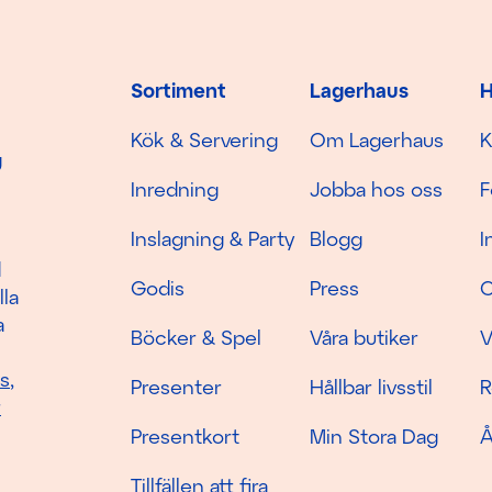
Sortiment
Lagerhaus
H
Kök & Servering
Om Lagerhaus
K
g
Inredning
Jobba hos oss
F
Inslagning & Party
Blogg
I
d
Godis
Press
C
lla
a
Böcker & Spel
Våra butiker
V
as
,
Presenter
Hållbar livsstil
R
r
Presentkort
Min Stora Dag
Å
Tillfällen att fira