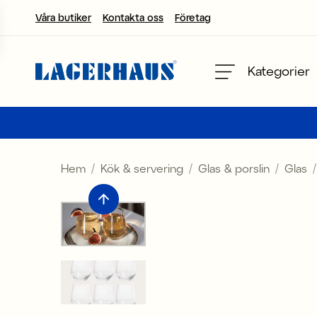
Våra butiker
Kontakta oss
Företag
Välj språk / valuta
Kategorier
DK / EUR
FI / EUR
Hem
Kök & servering
Glas & porslin
Glas
NO / NKR
SE / SEK