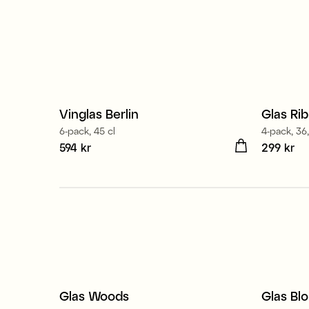
Tillverkad i Europa
Vinglas Berlin
Glas Ri
6-pack, 45 cl
4-pack, 36,
Pris
594 kr
:
594 kr
Pris
299 kr
:
299
Glas Woods
Glas B
Nyhet