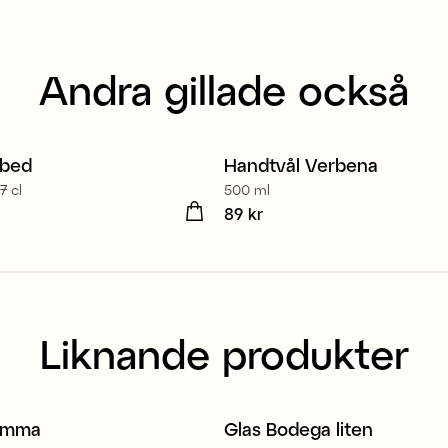
Andra gillade också
bbed
Handtvål Verbena
2 för 139 kr
7 cl
500 ml
 kr
Pris
89 kr
:
89 kr
Liknande produkter
Tillverkad i Europa
lomma
Glas Bodega liten