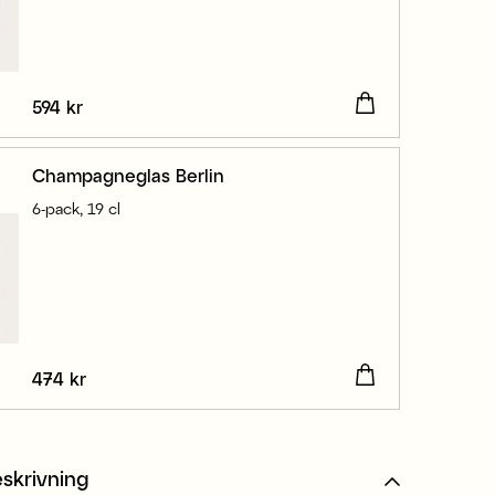
Pris
594 kr
:
594 kr
Champagneglas Berlin
6-pack, 19 cl
Pris
474 kr
:
474 kr
skrivning