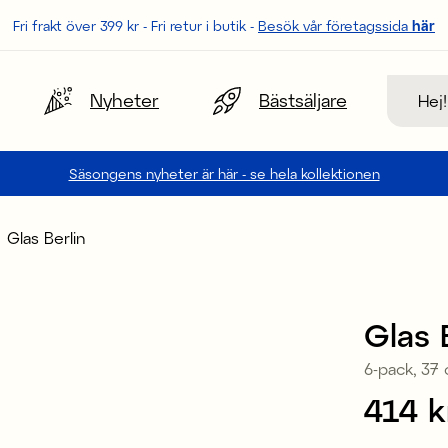
Fri frakt över 399 kr - Fri retur i butik -
Besök vår företagssida
här
Sök
Nyheter
Bästsäljare
Säsongens nyheter är här - se hela kollektionen
Glas Berlin
Glas 
6-pack, 37 
Pris
414 k
: