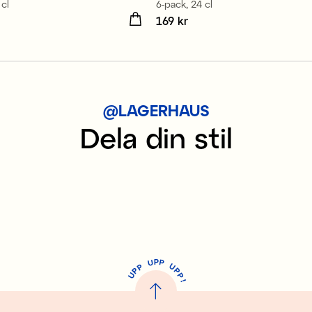
 cl
6-pack, 24 cl
 kr
Pris
169 kr
:
169 kr
@LAGERHAUS
Dela din stil
P
U
P
U
P
P
P
U
P
!