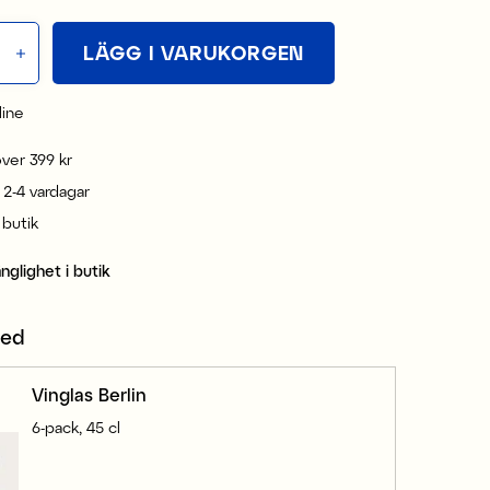
LÄGG I VARUKORGEN
line
 över 399 kr
 2-4 vardagar
i butik
änglighet i butik
med
Vinglas Berlin
6-pack, 45 cl