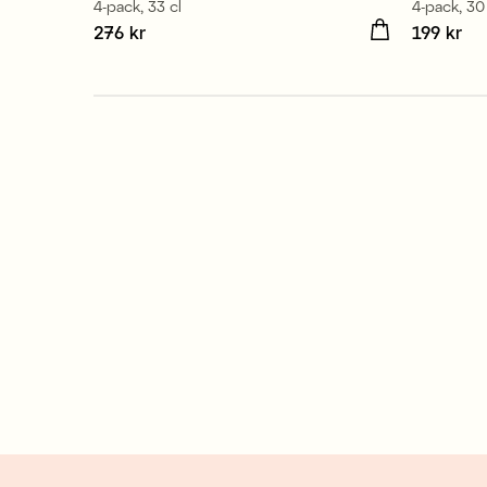
4-pack, 33 cl
4-pack, 30
Pris
276 kr
:
276 kr
Pris
199 kr
:
199