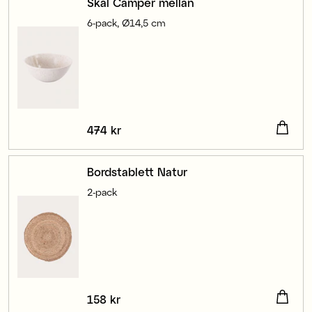
Skål Camper mellan
6-pack, Ø14,5 cm
Pris
474 kr
:
474 kr
Bordstablett Natur
2-pack
Pris
158 kr
:
158 kr