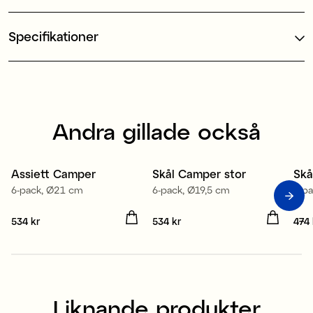
Specifikationer
Andra gillade också
Assiett Camper
Skål Camper stor
Skå
6-pack, Ø21 cm
6-pack, Ø19,5 cm
6-p
Pris
534 kr
:
534 kr
Pris
534 kr
:
534 kr
Pris
474 
Liknande produkter