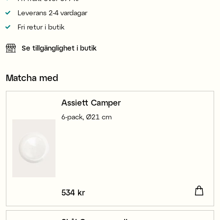
Leverans 2-4 vardagar
Fri retur i butik
Se tillgänglighet i butik
Matcha med
Assiett Camper
6-pack, Ø21 cm
Pris
534 kr
:
534 kr