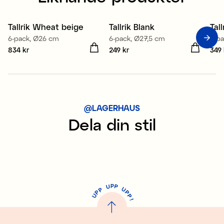
Tallrik Wheat beige
Tallrik Blank
Tal
6-pack, Ø26 cm
6-pack, Ø27,5 cm
4-p
Pris
834 kr
:
834 kr
Pris
249 kr
:
249 kr
Pris
349 
@LAGERHAUS
Dela din stil
P
U
P
U
P
P
P
U
P
!