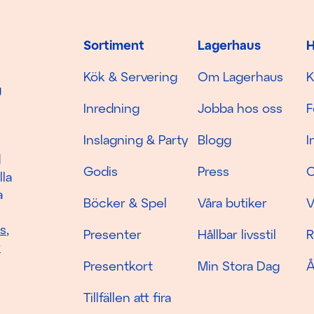
Sortiment
Lagerhaus
H
Kök & Servering
Om Lagerhaus
K
g
Inredning
Jobba hos oss
F
Inslagning & Party
Blogg
I
d
Godis
Press
C
lla
a
Böcker & Spel
Våra butiker
V
as
,
Presenter
Hållbar livsstil
R
r
Presentkort
Min Stora Dag
Å
Tillfällen att fira