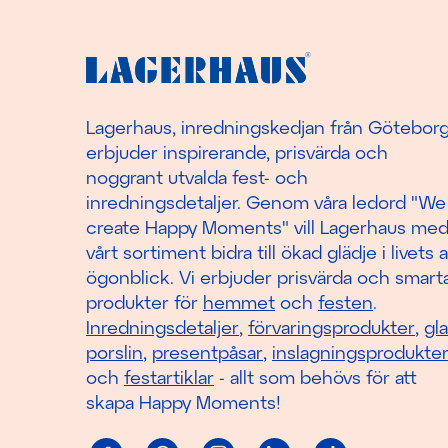
Lagerhaus, inredningskedjan från Götebor
erbjuder inspirerande, prisvärda och
noggrant utvalda fest- och
inredningsdetaljer. Genom våra ledord "We
create Happy Moments" vill Lagerhaus me
vårt sortiment bidra till ökad glädje i livets a
ögonblick. Vi erbjuder prisvärda och smart
produkter för
hemmet
och
festen
.
Inredningsdetaljer
,
förvaringsprodukter
,
gl
porslin
,
presentpåsar
,
inslagningsprodukte
och
festartiklar
- allt som behövs för att
skapa Happy Moments!