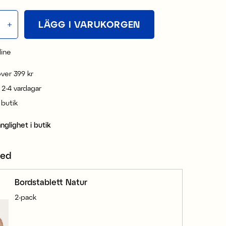
LÄGG I VARUKORGEN
line
 över 399 kr
 2-4 vardagar
i butik
änglighet i butik
med
Bordstablett Natur
2-pack