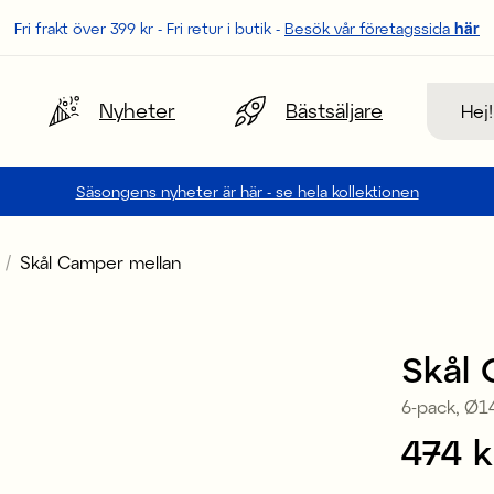
Fri frakt över 399 kr - Fri retur i butik -
Besök vår företagssida
här
Sök
Nyheter
Bästsäljare
Säsongens nyheter är här - se hela kollektionen
Skål Camper mellan
Skål
6-pack, Ø1
Pris
474 k
: