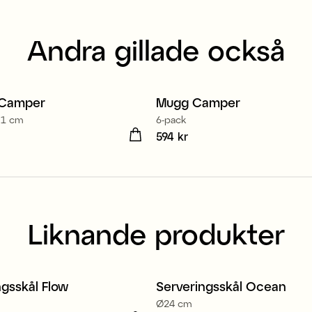
Andra gillade också
 Camper
Mugg Camper
21 cm
6-pack
 kr
Pris
594 kr
:
594 kr
Liknande produkter
ngsskål Flow
Serveringsskål Ocean
Ø24 cm