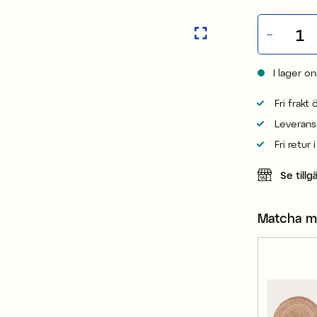
I lager on
Fri frakt
Leverans
Fri retur 
Se tillg
Matcha 