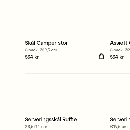
Skål Camper stor
Assiett
6-pack, Ø19,5 cm
6-pack, Ø
Pris
534 kr
:
534 kr
Pris
534 kr
:
534
Serveringsskål Ruffle
Serveri
Sale
28,5x11 cm
Ø19,5 cm