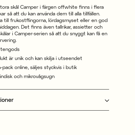
tora skål Camper i färgen offwhite finns i flera
kar så att du kan använda dem till alla tillfällen.
a till frukostflingorna, lördagsmyset eller en god
middagen. Det finns även tallrikar, assietter och
kålar i Camper-serien så att du snyggt kan få en
rvering.
 stengods
ukt är unik och kan skilja i utseendet
6-pack online, säljes styckvis i butik
kindisk och mikrovågsugn
tioner