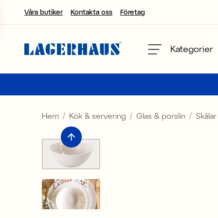
Våra butiker
Kontakta oss
Företag
Välj språk / valuta
Kategorier
DK / EUR
FI / EUR
Hem
Kök & servering
Glas & porslin
Skålar
NO / NKR
SE / SEK