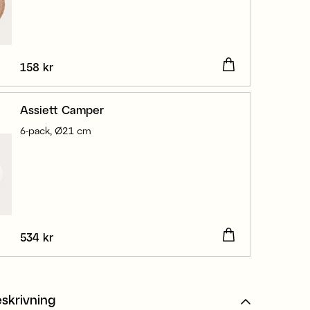
Pris
158 kr
:
158 kr
Assiett Camper
6-pack, Ø21 cm
Pris
534 kr
:
534 kr
skrivning