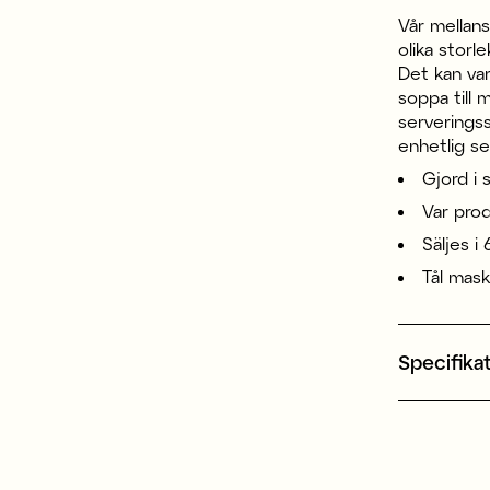
Vår mellans
olika storle
Det kan var
soppa till 
serveringss
enhetlig se
Gjord i
Var prod
Säljes i 
Tål mas
Specifika