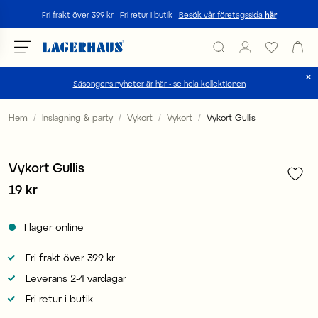
Sök
Fri frakt över 399 kr - Fri retur i butik -
Besök vår företagssida
här
Säsongens nyheter är här - se hela kollektionen
Välj språk / valuta
Hem
Inslagning & party
Vykort
Vykort
Vykort Gullis
1
/
2
DK / EUR
3 för 2
Vykort Gullis
FI / EUR
Pris
19 kr
:
19 kr
NO / NKR
I lager online
SE / SEK
Fri frakt över 399 kr
Leverans 2-4 vardagar
Fri retur i butik