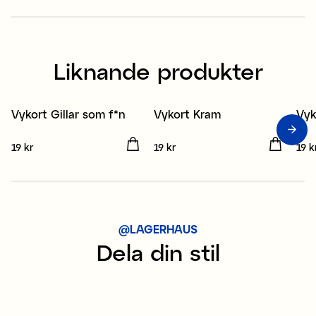
Liknande produkter
Vykort Gillar som f*n
Vykort Kram
Vyk
3 för 2
3 för 2
3
Pris
19 kr
:
19 kr
Pris
19 kr
:
19 kr
Pris
19 k
@LAGERHAUS
Dela din stil