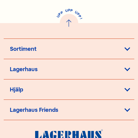
P
U
P
U
P
P
P
U
P
!
Sortiment
Lagerhaus
Hjälp
Lagerhaus Friends