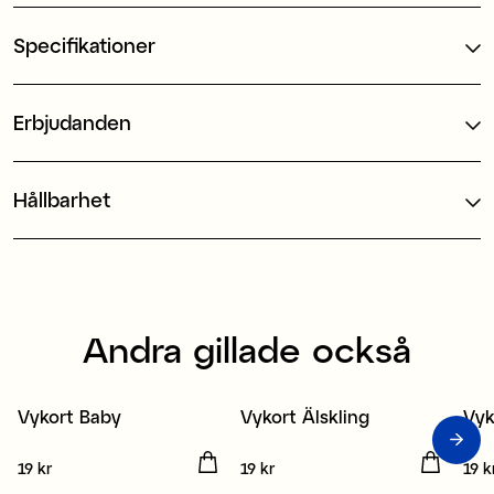
Specifikationer
Erbjudanden
Hållbarhet
Andra gillade också
Vykort Baby
Vykort Älskling
Vyk
3 för 2
3 för 2
3
Pris
19 kr
:
19 kr
Pris
19 kr
:
19 kr
Pris
19 k