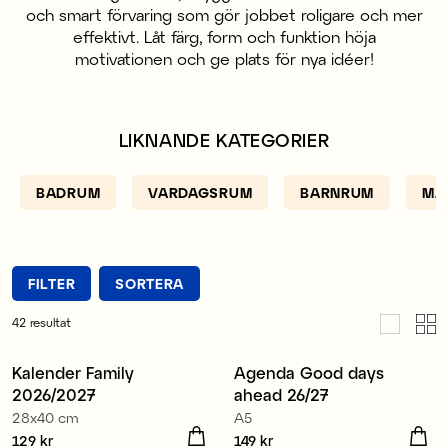
och smart förvaring som gör jobbet roligare och mer
effektivt. Låt färg, form och funktion höja
motivationen och ge plats för nya idéer!
LIKNANDE KATEGORIER
BADRUM
VARDAGSRUM
BARNRUM
MA
FILTER
SORTERA
42
resultat
Kalender Family
Agenda Good days
Nyhet
Nyhet
2026/2027
ahead 26/27
28x40 cm
A5
Pris
129 kr
:
129 kr
Pris
149 kr
:
149 kr