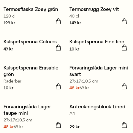
Termosflaska Zoey grön
Termosmugg Zoey vit
120 cl
40 cl
Pris
199 kr
:
199 kr
Pris
149 kr
:
149 kr
Kulspetspenna Colours
Kulspetspenna Fine line
Pris
49 kr
:
49 kr
Pris
10 kr
:
10 kr
80% återvunnen plast
Kulspetspenna Erasable
Förvaringslåda Lager mini
Kampanj 30%
grön
svart
Raderbar
27x17x10,5 cm
Pris
10 kr
:
10 kr
Nuvarande pris
48 kr
69 kr
:
48 kr
Tidigare pris
:
69 kr
80% återvunnen plast
Förvaringslåda Lager
Anteckningsblock Lined
Kampanj 30%
taupe mini
A4
27x17x10,5 cm
Nuvarande pris
48 kr
69 kr
:
Pris
29 kr
:
29 kr