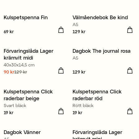
Kulspetspenna Fin
Välmåendebok Be kind
Nyhet
Nyhet
A5
Pris
69 kr
:
69 kr
Pris
129 kr
:
129 kr
80% återvunnen plast
Förvaringslåda Lager
Dagbok The journal rosa
Kampanj 30%
Nyhet
krämvit midi
A5
40x30x14,5 cm
Nuvarande pris
90 kr
129 kr
:
Pris
129 kr
:
129 kr
90 kr
Tidigare pris
:
129 kr
Kulspetspenna Click
Kulspetspenna Click
Nyhet
Nyhet
raderbar beige
raderbar röd
Svart bläck
Rött bläck
Pris
19 kr
:
19 kr
Pris
19 kr
:
19 kr
80% återvunnen plast
Dagbok Vänner
Förvaringslåda Lager
Nyhet
Kampanj 30%
krämvit mini