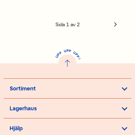
48 kr
Tidigare pris
:
69 kr
Sida
1
av
2
P
U
P
U
P
P
P
U
P
!
Sortiment
Lagerhaus
Hjälp