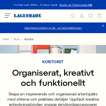
Sök
Fri frakt över 399 kr - Fri retur i butik -
Besök vår företagssida
här
Säsongens nyheter är här - se hela kollektionen
Välj språk / valuta
Hem
Rum
Kontor
DK / EUR
FI / EUR
KONTORET
NO / NKR
Organiserat, kreativt
SE / SEK
och funktionellt
Skapa en inspirerande och organiserad arbetsplats
med stilrena och praktiska detaljer. Upptäck kreativa
anteckningsböcker, snygga skrivbordsaccessoarer