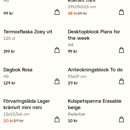
A5
27x17x10,5 cm
Pris
99 kr
:
99 kr
Nuvarande pris
48 kr
69 kr
:
48 kr
Tidigare pris
:
69 kr
Termosflaska Zoey vit
Desktopblock Plans for
the week
120 cl
A4
Pris
199 kr
:
199 kr
Pris
79 kr
:
79 kr
Dagbok Rosa
Anteckningsblock To do
A5
7,5x19 cm
Pris
129 kr
:
129 kr
Pris
29 kr
:
29 kr
80% återvunnen plast
Förvaringslåda Lager
Kulspetspenna Erasable
Kampanj 30%
krämvit mini mini
beige
15x10,3x6 cm
Raderbar
Nuvarande pris
20 kr
29 kr
:
Pris
10 kr
:
10 kr
20 kr
Tidigare pris
:
29 kr