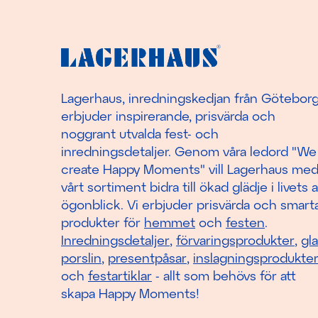
Lagerhaus, inredningskedjan från Götebor
erbjuder inspirerande, prisvärda och
noggrant utvalda fest- och
inredningsdetaljer. Genom våra ledord "We
create Happy Moments" vill Lagerhaus me
vårt sortiment bidra till ökad glädje i livets a
ögonblick. Vi erbjuder prisvärda och smart
produkter för
hemmet
och
festen
.
Inredningsdetaljer
,
förvaringsprodukter
,
gl
porslin
,
presentpåsar
,
inslagningsprodukte
och
festartiklar
- allt som behövs för att
skapa Happy Moments!