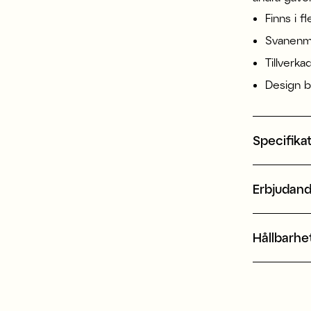
Finns i fl
Svanenm
Tillverka
Design b
Specifika
Erbjudan
Hållbarhe