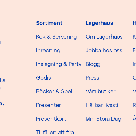
Sortiment
Lagerhaus
H
Kök & Servering
Om Lagerhaus
K
g
Inredning
Jobba hos oss
F
Inslagning & Party
Blogg
I
d
Godis
Press
C
lla
a
Böcker & Spel
Våra butiker
V
as
,
Presenter
Hållbar livsstil
R
r
Presentkort
Min Stora Dag
Å
Tillfällen att fira