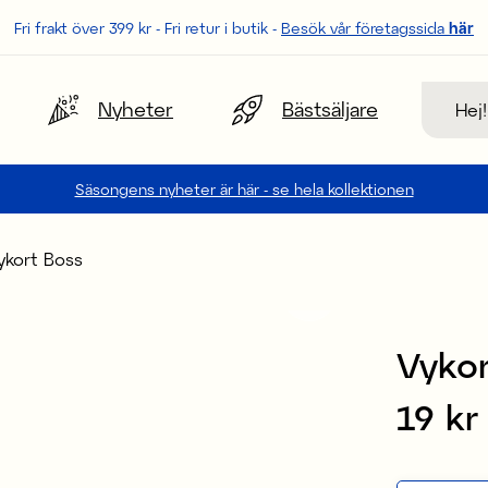
Fri frakt över 399 kr - Fri retur i butik -
Besök vår företagssida
här
Sök
Nyheter
Bästsäljare
Säsongens nyheter är här - se hela kollektionen
ykort Boss
Vykor
Pris
19 kr
: