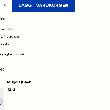
LÄGG I VARUKORGEN
line
 över 399 kr
 2-4 vardagar
i butik
änglighet i butik
med
Mugg Queen
32 cl