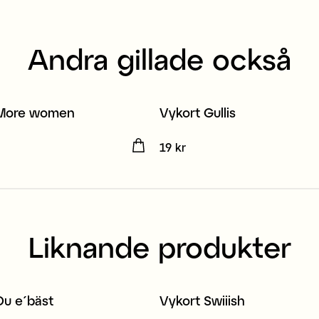
Andra gillade också
 More women
Vykort Gullis
2
3 för 2
kr
Pris
19 kr
:
19 kr
Liknande produkter
Du e´bäst
Vykort Swiiish
2
3 för 2