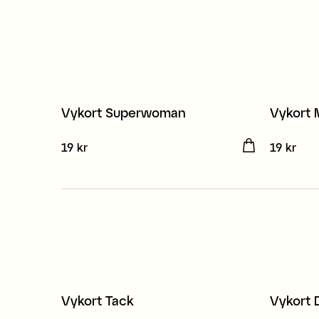
Vykort Superwoman
Vykort
3 för 2
3 för 
Pris
19 kr
:
19 kr
Pris
19 kr
:
19 
Vykort Tack
Vykort 
3 för 2
3 för 