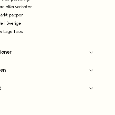
era olika varianter.
ärkt papper
de i Sverige
y Lagerhaus
tioner
den
t