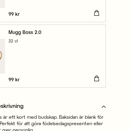
Pris
99 kr
:
99 kr
Mugg Boss 2.0
32 cl
Pris
99 kr
:
99 kr
skrivning
 är ett kort med budskap. Baksidan är blank för
Perfekt för att göra födelsedagspresenten eller
r mer personlig.