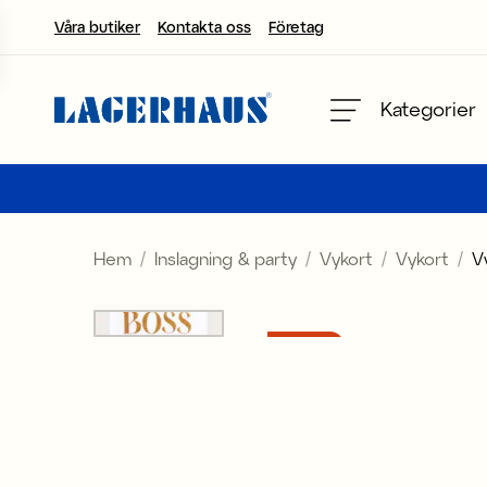
Våra butiker
Kontakta oss
Företag
Välj språk / valuta
Kategorier
DK / EUR
FI / EUR
Hem
Inslagning & party
Vykort
Vykort
V
NO / NKR
SE / SEK
3 för 2