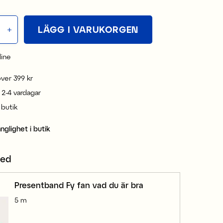
LÄGG I VARUKORGEN
line
 över 399 kr
 2-4 vardagar
i butik
änglighet i butik
med
Presentband Fy fan vad du är bra
5 m