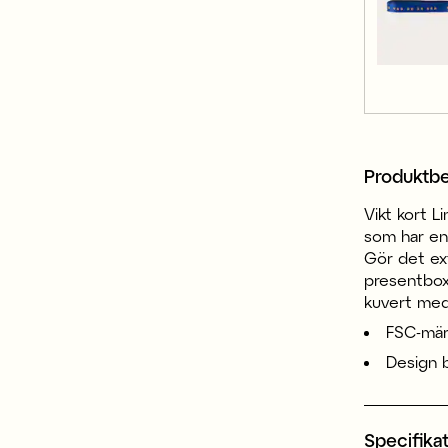
Produktbe
Vikt kort L
som har en 
Gör det ex
presentboxa
kuvert medf
FSC-mär
Design 
Specifika