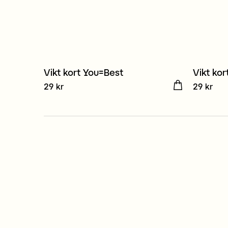
Vikt kort You=Best
Vikt kort
3 för 2
3 för 
Pris
29 kr
:
29 kr
Pris
29 kr
:
29 