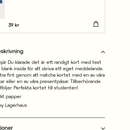
Pris
39 kr
:
39 kr
skrivning
injär Du klarade det är ett randigt kort med text
blank insida för att skriva ett eget meddelande.
tra fint genom att matcha kortet med en av våra
r eller en av våra presentpåsar. Tillberhörande
öljer. Perfekta kortet till studenten!
kt papper
by Lagerhaus
tioner