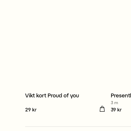
Vikt kort Proud of you
Present
3 för 2
4 för 
3 m
Pris
29 kr
:
29 kr
Pris
39 kr
:
39 