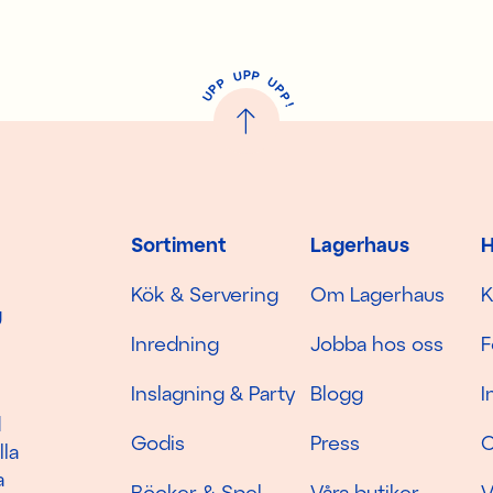
P
U
P
U
P
P
P
U
P
!
Sortiment
Lagerhaus
H
Kök & Servering
Om Lagerhaus
K
g
Inredning
Jobba hos oss
F
Inslagning & Party
Blogg
I
d
Godis
Press
C
lla
a
Böcker & Spel
Våra butiker
V