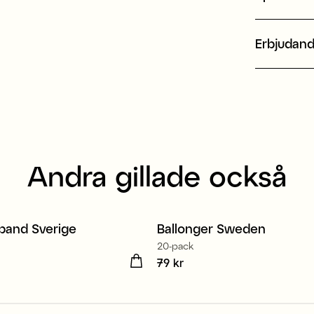
Erbjudan
Andra gillade också
band Sverige
Ballonger Sweden
3
20-pack
kr
Pris
79 kr
:
79 kr