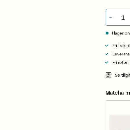
I lager on
Fri frakt
Leverans
Fri retur 
Se tillg
Matcha 