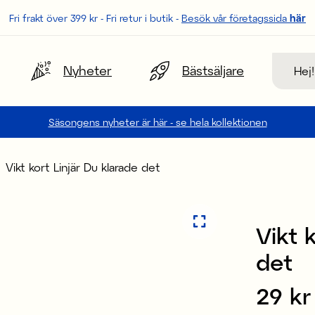
Fri frakt över 399 kr - Fri retur i butik -
Besök vår företagssida
här
Sök
Nyheter
Bästsäljare
Säsongens nyheter är här - se hela kollektionen
Vikt kort Linjär Du klarade det
3 för 2
Vikt 
det
Pris
29 kr
: