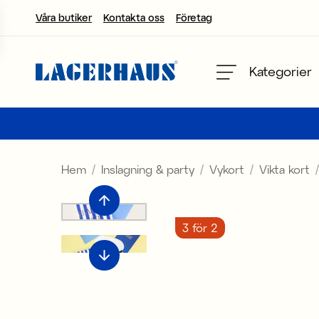
Våra butiker
Kontakta oss
Företag
Välj språk / valuta
Kategorier
DK / EUR
FI / EUR
Hem
Inslagning & party
Vykort
Vikta kort
NO / NKR
SE / SEK
3 för 2