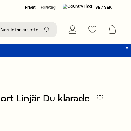
Privat
Företag
SE / SEK
kort Linjär Du klarade
29 kr