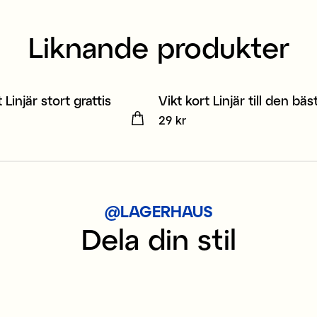
Liknande produkter
 Linjär stort grattis
Vikt kort Linjär till den bäs
2
3 för 2
kr
Pris
29 kr
:
29 kr
@LAGERHAUS
Dela din stil