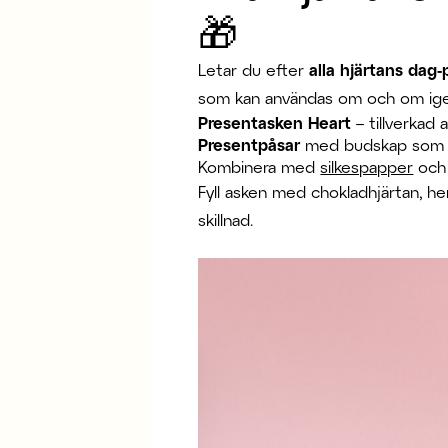
🎁
Letar du efter
alla hjärtans dag
som kan användas om och om igen.
Presentasken Heart
– tillverkad 
Presentpåsar
med budskap so
Kombinera med
silkespapper
oc
Fyll asken med chokladhjärtan, h
skillnad.