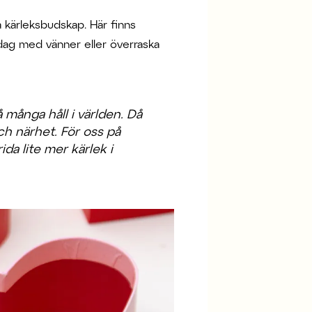
a kärleksbudskap. Här finns
dag med vänner eller överraska
å många håll i världen. Då
ch närhet. För oss på
da lite mer kärlek i