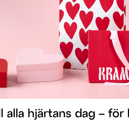
ll alla hjärtans dag – f
️