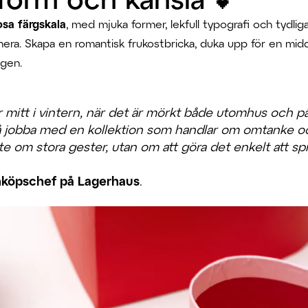
osa färgskala
, med mjuka former, lekfull typografi och tydlig
nera. Skapa en romantisk frukostbricka, duka upp för en mid
agen.
ler mitt i vintern, när det är mörkt både utomhus och p
 få jobba med en kollektion som handlar om omtanke o
e om stora gester, utan om att göra det enkelt att spri
nköpschef på Lagerhaus
.