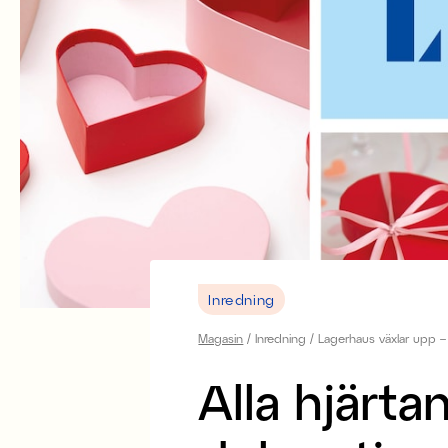
Inredning
Magasin
Inredning
Lagerhaus växlar upp – 
Alla hjärta