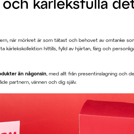
och kärleksfulla det
 vintern, när mörkret är som tätast och behovet av omtanke so
a kärlekskollektion hittills, fylld av hjärtan, färg och personl
rodukter än någonsin
, med allt från presentinslagning och de
de partnern, vännen och dig själv.