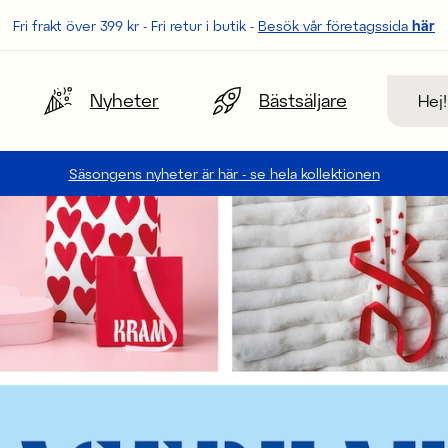
Fri frakt över 399 kr - Fri retur i butik -
Besök vår företagssida
här
Sök
Nyheter
Bästsäljare
Säsongens nyheter är här - se hela kollektionen