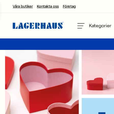
Våra butiker
Kontakta oss
Företag
Välj språk / valuta
Kategorier
DK / EUR
FI / EUR
NO / NKR
SE / SEK