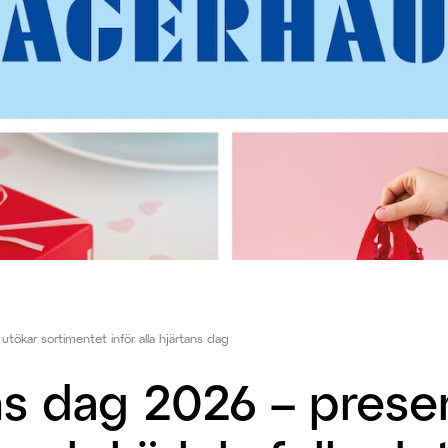
utökar sortimentet inför alla hjärtans dag
ns dag 2026 – presen