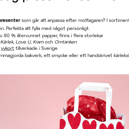
-presenter
som går att anpassa efter mottagaren? I sortimen
 Perfekta att fylla med något personligt.
av 80 % återvunnet papper, finns i flera storlekar
m
Kärlek
,
Love U
,
Kram
och
Omtanken
h
vykort
tillverkade i Sverige
emmagjorda bakverk, ett smycke eller ett handskrivet kärlek