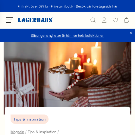
Sök
Fri frakt över 399 kr - Fri retur i butik -
Besök vår företagssida
här
Säsongens nyheter är här - se hela kollektionen
Välj språk / valuta
DK / EUR
FI / EUR
NO / NKR
SE / SEK
Tips & inspiration
Magasin
Tips & inspiration