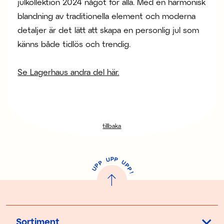
julkollektion 2024 något för alla. Med en harmonisk
blandning av traditionella element och moderna
detaljer är det lätt att skapa en personlig jul som
känns både tidlös och trendig.
Se Lagerhaus andra del här.
tillbaka
P
U
P
U
P
P
P
U
P
!
Sortiment