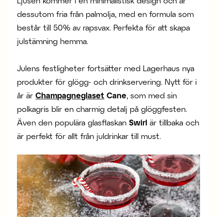
Ljusen kommer i en minimalistisk design och är
dessutom fria från palmolja, med en formula som
består till 50% av rapsvax. Perfekta för att skapa
julstämning hemma.
Julens festligheter fortsätter med Lagerhaus nya
produkter för glögg- och drinkservering. Nytt för i
år är
Champagneglaset
Cane
, som med sin
polkagris blir en charmig detalj på glöggfesten.
Även den populära glasflaskan
Swirl
är tillbaka och
är perfekt för allt från juldrinkar till must.