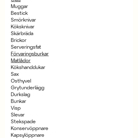
Muggar
Bestick
Smörknivar
Köksknivar
Skärbräda
Brickor
Serveringsfat
Förvaringsburkar
Matlådor
Kökshanddukar
Sax
Osthyvel
Grytunderlägg
Durkslag
Bunkar
Visp
Slevar
Stekspade
Konservöppnare
Kapsylöppnare