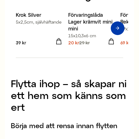
80% återvunnen plast
Krok Silver
Förvaringslåda
Förvari
Kampanj 30%
Kampa
Lager krämvit mini
Rektang
5x2,5cm, självhäftande
mini
27x15x1
15x10,3x6 cm
Pris
39 kr
:
39 kr
Nuvarande pris
20 kr
29 kr
:
Nuvaran
69 kr
99 k
20 kr
Tidigare pris
:
69 kr
Tid
29 kr
99 kr
Flytta ihop – så skapar ni
ett hem som känns som
ert
Börja med att rensa innan flytten