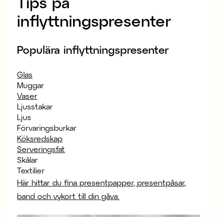
Tips på
inflyttningspresenter
Populära inflyttningspresenter
Glas
Muggar
Vaser
Ljusstakar
Ljus
Förvaringsburkar
Köksredskap
Serveringsfat
Skålar
Textilier
Här hittar du fina presentpapper, presentpåsar,
band och vykort till din gåva.