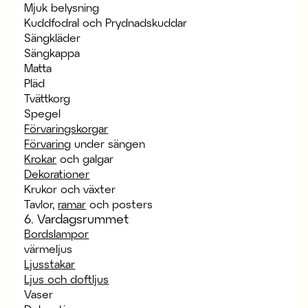
Mjuk belysning
Kuddfodral och Prydnadskuddar
Sängkläder
Sängkappa
Matta
Pläd
Tvättkorg
Spegel
Förvaringskorgar
Förvaring
under sängen
Krokar
och galgar
Dekorationer
Krukor och växter
Tavlor,
ramar
och posters
6. Vardagsrummet
Bordslampor
värmeljus
Ljusstakar
Ljus och doftljus
Vaser