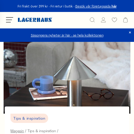
Sök
Fri frakt över 399 kr - Fri retur i butik -
Besök vår företagssida
här
Säsongens nyheter är här - se hela kollektionen
Välj språk / valuta
DK / EUR
FI / EUR
NO / NKR
SE / SEK
Tips & inspiration
Magasin
Tips & inspiration