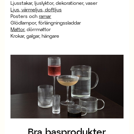
Ljusstakar, ljuslyktor, dekorationer, vaser
Ljus, värmeljus, doftljus
Posters och
ramar
Glödlampor, förlängningssladdar
Mattor
, dörrmattor
Krokar, galgar, hängare
Bra basprodukter