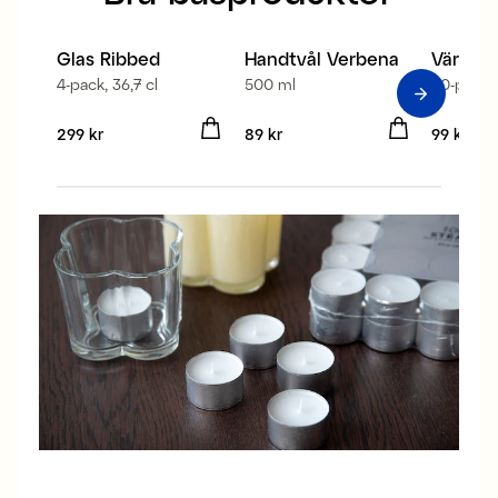
100% st
Glas Ribbed
Handtvål Verbena
Värmelj
2 för 139 kr
4-pack, 36,7 cl
500 ml
50-pack
Pris
299 kr
:
299 kr
Pris
89 kr
:
89 kr
Pris
99 kr
:
99 