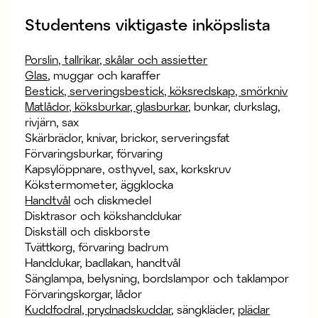
Studentens viktigaste inköpslista
Porslin, tallrikar, skålar och assietter
Glas
, muggar och karaffer
Bestick, serveringsbestick, köksredskap, smörkniv
Matlådor, köksburkar, glasburkar
, bunkar, durkslag,
rivjärn, sax
Skärbrädor, knivar, brickor, serveringsfat
Förvaringsburkar, förvaring
Kapsylöppnare, osthyvel, sax, korkskruv
Kökstermometer, äggklocka
Handtvål
och diskmedel
Disktrasor och kökshanddukar
Diskställ och diskborste
Tvättkorg, förvaring badrum
Handdukar, badlakan, handtvål
Sänglampa, belysning, bordslampor och taklampor
Förvaringskorgar, lådor
Kuddfodral, prydnadskuddar
, sängkläder,
plädar