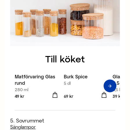
Till köket
Matförvaring Glas
Burk Spice
Glasbur
4 för 3
rund
0,5 l
5 dl
280 ml
0,5 l
Pris
49 kr
:
49 kr
Pris
69 kr
:
69 kr
Pris
39 kr
:
39 
5. Sovrummet
Sänglampor