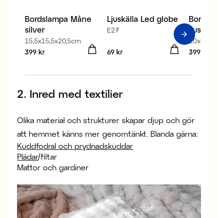
Bordslampa Måne
Ljuskälla Led globe
Bordsla
silver
ljusbei
E27
15,5x15,5x20,5cm
20x33,7
Pris
399 kr
:
399 kr
Pris
69 kr
:
69 kr
Pris
399 kr
:
399
2. Inred med textilier
Olika material och strukturer skapar djup och gör
att hemmet känns mer genomtänkt. Blanda gärna:
Kuddfodral och prydnadskuddar
Plädar
/filtar
Mattor och gardiner