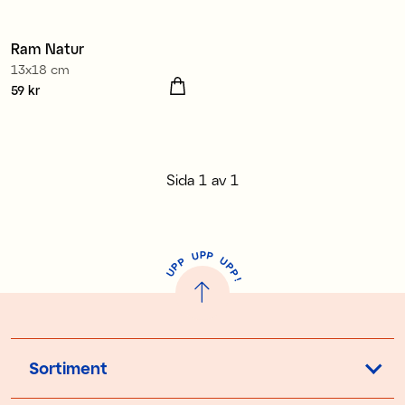
Ram Natur
3 för 2
13x18 cm
Pris
59 kr
:
59 kr
Sida
1
av
1
P
U
P
U
P
P
P
U
P
!
Sortiment