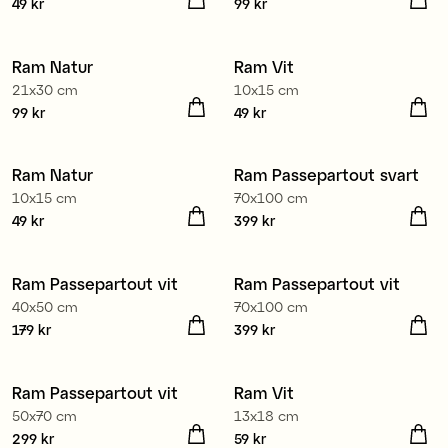
Pris
49 kr
:
49 kr
Pris
99 kr
:
99 kr
Ram Natur
Ram Vit
3 för 2
3 för 2
21x30 cm
10x15 cm
Pris
99 kr
:
99 kr
Pris
49 kr
:
49 kr
Ram Natur
Ram Passepartout svart
3 för 2
3 för 2
10x15 cm
70x100 cm
Pris
49 kr
:
49 kr
Pris
399 kr
:
399 kr
Ram Passepartout vit
Ram Passepartout vit
3 för 2
3 för 2
40x50 cm
70x100 cm
Pris
179 kr
:
179 kr
Pris
399 kr
:
399 kr
Ram Passepartout vit
Ram Vit
3 för 2
3 för 2
50x70 cm
13x18 cm
Pris
299 kr
:
299 kr
Pris
59 kr
:
59 kr