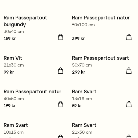
Ram Passepartout
Ram Passepartout natur
3 för 2
3 för 2
burgundy
70x100 cm
30x40 cm
Pris
159 kr
:
159 kr
Pris
399 kr
:
399 kr
Ram Vit
Ram Passepartout svart
3 för 2
3 för 2
21x30 cm
50x70 cm
Pris
99 kr
:
99 kr
Pris
299 kr
:
299 kr
Ram Passepartout natur
Ram Svart
3 för 2
3 för 2
40x50 cm
13x18 cm
Pris
179 kr
:
179 kr
Pris
59 kr
:
59 kr
Ram Svart
Ram Svart
3 för 2
3 för 2
10x15 cm
21x30 cm