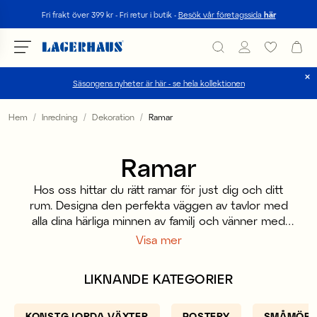
Sök
Fri frakt över 399 kr - Fri retur i butik -
Besök vår företagssida
här
Säsongens nyheter är här - se hela kollektionen
Välj språk / valuta
Hem
Inredning
Dekoration
Ramar
DK / EUR
Ramar
FI / EUR
Hos oss hittar du rätt ramar för just dig och ditt
NO / NKR
rum. Designa den perfekta väggen av tavlor med
alla dina härliga minnen av familj och vänner med
SE / SEK
hjälp av vår populära Ram PASSEPARTOUT. Om du
Visa mer
har tagit många foton från dina resor av familj och
vänner så passar det perfekt att göra några av de
LIKNANDE KATEGORIER
mest speciella minnena en del av rummet.
KONSTGJORDA VÄXTER
POSTERY
SMÅMÖBL