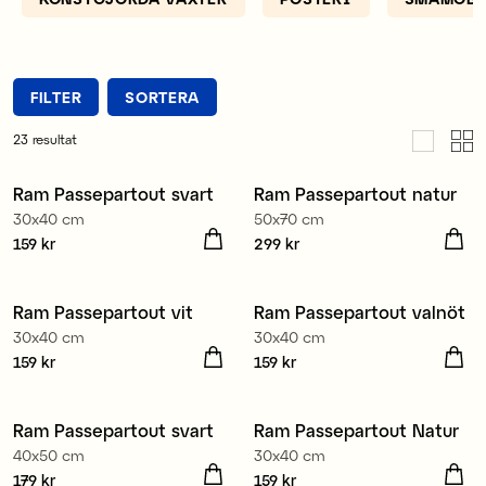
FILTER
SORTERA
23
resultat
Ram Passepartout svart
Ram Passepartout natur
3 för 2
3 för 2
30x40 cm
50x70 cm
Pris
159 kr
:
159 kr
Pris
299 kr
:
299 kr
Ram Passepartout vit
Ram Passepartout valnöt
3 för 2
3 för 2
30x40 cm
30x40 cm
Pris
159 kr
:
159 kr
Pris
159 kr
:
159 kr
Ram Passepartout svart
Ram Passepartout Natur
3 för 2
3 för 2
40x50 cm
30x40 cm
Pris
179 kr
:
179 kr
Pris
159 kr
:
159 kr