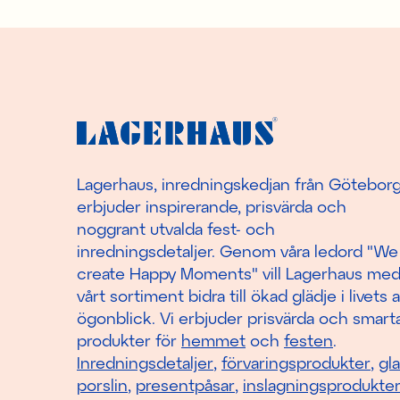
Lagerhaus, inredningskedjan från Götebor
erbjuder inspirerande, prisvärda och
noggrant utvalda fest- och
inredningsdetaljer. Genom våra ledord "We
create Happy Moments" vill Lagerhaus me
vårt sortiment bidra till ökad glädje i livets a
ögonblick. Vi erbjuder prisvärda och smart
produkter för
hemmet
och
festen
.
Inredningsdetaljer
,
förvaringsprodukter
,
gl
porslin
,
presentpåsar
,
inslagningsprodukte