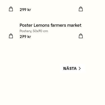
Pris
299 kr
:
299 kr
Poster Lemons farmers market
Postery, 50x70 cm
Pris
279 kr
:
279 kr