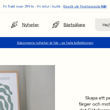
Fri frakt över 399 kr - Fri retur i butik -
Besök vår företagssida
här
Sök
Nyheter
Bästsäljare
Säsongens nyheter är här - se hela kollektionen
Skapa ett pe
färger och motiv