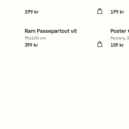
Pris
279 kr
:
279 kr
Pris
179 kr
:
17
Ram Passepartout vit
Poster 
3 för 2
70x100 cm
Postery,
Pris
399 kr
:
399 kr
Pris
159 kr
:
15