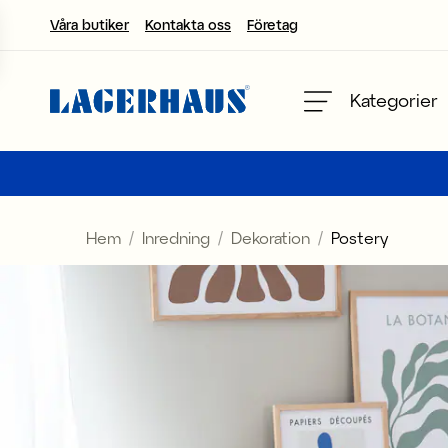
Våra butiker
Kontakta oss
Företag
Välj språk / valuta
Kategorier
DK / EUR
FI / EUR
Hem
Inredning
Dekoration
Postery
NO / NKR
SE / SEK