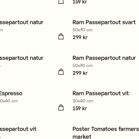
9 kr
Pris
159 kr
:
159 kr
ssepartout natur
Ram Passepartout svart
 2
3 för 2
cm
50x70 cm
9 kr
Pris
299 kr
:
299 kr
ssepartout natur
Ram Passepartout natur
 2
3 för 2
m
50x70 cm
9 kr
Pris
299 kr
:
299 kr
Espresso
Ram Passepartout vit
3 för 2
 30x40 cm
30x40 cm
9 kr
Pris
159 kr
:
159 kr
separtout vit
Poster Tomatoes farmers
 2
market
m