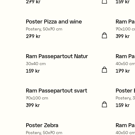
Pris
279 kr
:
279 kr
Pris
159 kr
:
15
Poster Pizza and wine
Ram Pa
Nyhet
3 för
Postery, 50x70 cm
70x100 
Pris
279 kr
:
279 kr
Pris
399 kr
:
39
Ram Passepartout Natur
Ram Pa
3 för 2
3 för
30x40 cm
40x50 c
Pris
159 kr
:
159 kr
Pris
179 kr
:
17
Ram Passepartout svart
Poster 
3 för 2
70x100 cm
Postery,
Pris
399 kr
:
399 kr
Pris
159 kr
:
15
Poster Zebra
Ram Pas
3 för
Postery, 50x70 cm
40x50 c