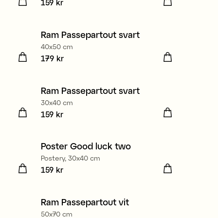
Pris
159 kr
:
159 kr
Ram Passepartout svart
3 för 2
40x50 cm
Pris
179 kr
:
179 kr
Ram Passepartout svart
3 för 2
30x40 cm
Pris
159 kr
:
159 kr
Poster Good luck two
Postery, 30x40 cm
Pris
159 kr
:
159 kr
Ram Passepartout vit
3 för 2
50x70 cm