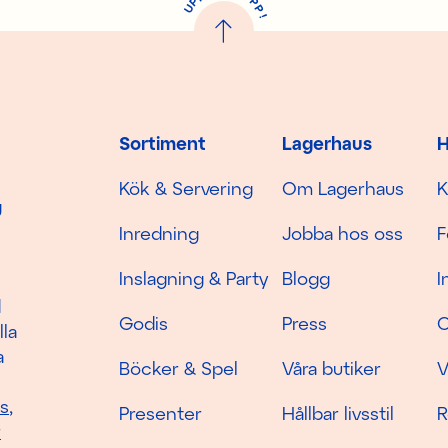
P
P
U
P
!
Sortiment
Lagerhaus
H
Kök & Servering
Om Lagerhaus
K
g
Inredning
Jobba hos oss
F
Inslagning & Party
Blogg
I
d
Godis
Press
C
lla
a
Böcker & Spel
Våra butiker
V
as
,
Presenter
Hållbar livsstil
R
r