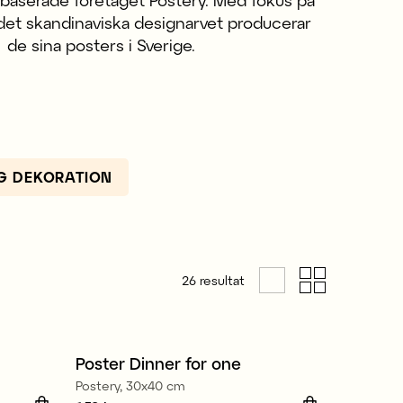
aserade företaget Postery. Med fokus på
det skandinaviska designarvet producerar
de sina posters i Sverige.
G DEKORATION
26
resultat
Poster Dinner for one
Nyhet
Postery, 30x40 cm