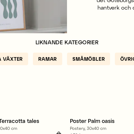
det Göteborgsb
hantverk och 
LIKNANDE KATEGORIER
 VÄXTER
RAMAR
SMÅMÖBLER
ÖVRI
Terracotta tales
Poster Palm oasis
t
Nyhet
 30x40 cm
Postery, 30x40 cm