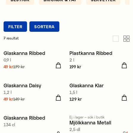
FILTER
SORTERA
7
resultat
Glaskanna Ribbed
Plastkanna Ribbed
Sale
0,9 l
2 l
Nuvarande pris
49 kr
179 kr
:
Pris
199 kr
:
199 kr
49 kr
Tidigare pris
:
179 kr
Glaskanna Daisy
Glaskanna Klar
Sale
1,2 l
1,5 l
Nuvarande pris
49 kr
149 kr
:
Pris
129 kr
:
129 kr
49 kr
Tidigare pris
:
149 kr
Glaskanna Ribbed
Ej i lager – sök i butik
Mjölkkanna Metall
134 cl
2,5 dl