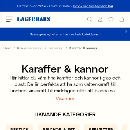
Sök
Fri frakt över 399 kr - Fri retur i butik -
Besök vår företagssida
här
Säsongens nyheter är här - se hela kollektionen
Välj språk / valuta
Hem
Kök & servering
Servering
Karaffer & kannor
DK / EUR
Karaffer & kannor
FI / EUR
Här hittar du våra fina karaffer och kannor i glas och
NO / NKR
plast. De är perfekta att ha som vattenkaraff till
lunchen, vinkaraff till middagen eller att blanda saft i
SE / SEK
till fikat. Karaffer och kannor är inte bara praktiska
Visa mer
utan också en fin inredningsdetalj som är lika fin att
ha tom, det blir snyggt att placera den på
LIKNANDE KATEGORIER
köksbänken eller varför inte på drinkvagnen. Men
varför inte använda en snygg kanna eller karaff som
en vas till en blombukett!?
BESTICK
BRICKOR & FAT
SERVETTER
T