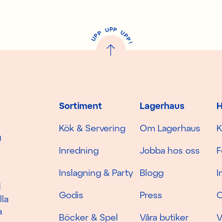
P
U
P
U
P
P
P
U
P
!
Sortiment
Lagerhaus
H
Kök & Servering
Om Lagerhaus
K
g
Inredning
Jobba hos oss
F
Inslagning & Party
Blogg
I
d
Godis
Press
C
lla
a
Böcker & Spel
Våra butiker
V