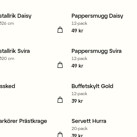
tallrik Daisy
Pappersmugg Daisy
 Ø26 cm
12-pack
 kr
Pris
49 kr
:
49 kr
tallrik Svira
Pappersmugg Svira
 Ø20 cm
12-pack
kr
Pris
49 kr
:
49 kr
ssked
Buffetskylt Gold
12-pack
kr
Pris
39 kr
:
39 kr
Tillverkad i Europa
rkörer Prästkrage
Servett Hurra
3 för 99 kr
20-pack
kr
Pris
39 kr
:
39 kr