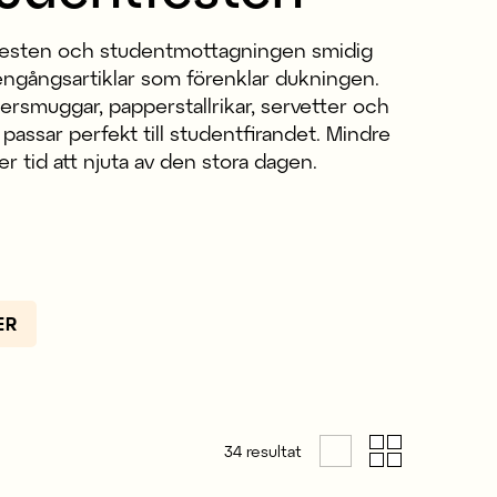
festen och studentmottagningen smidig
engångsartiklar som förenklar dukningen.
ersmuggar, papperstallrikar, servetter och
passar perfekt till studentfirandet. Mindre
er tid att njuta av den stora dagen.
ER
34
resultat
Tillverkad i Europa