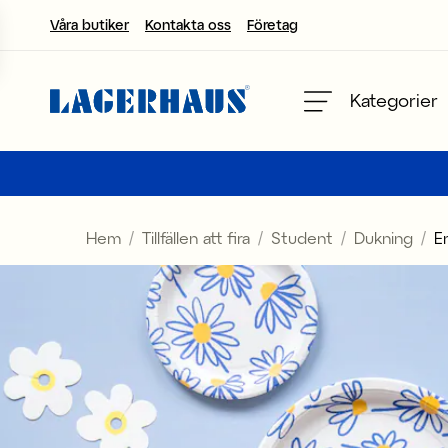
Våra butiker
Kontakta oss
Företag
Välj språk / valuta
Kategorier
DK / EUR
FI / EUR
Hem
Tillfällen att fira
Student
Dukning
E
NO / NKR
SE / SEK