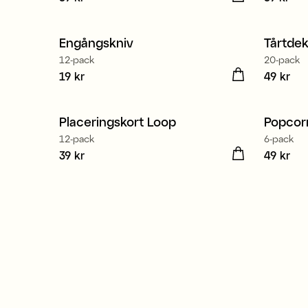
Engångskniv
Tårtdek
12-pack
20-pack
Pris
19 kr
:
19 kr
Pris
49 kr
:
49
Placeringskort Loop
Popcor
12-pack
6-pack
Pris
39 kr
:
39 kr
Pris
49 kr
:
49