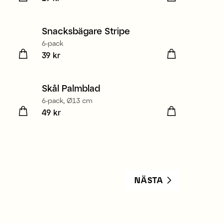
Snacksbägare Stripe
6-pack
Pris
39 kr
:
39 kr
Skål Palmblad
6-pack, Ø13 cm
Pris
49 kr
:
49 kr