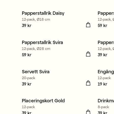
Papperstallrik Daisy
Pappers
12-pack, Ø18 cm
12-pack,
Pris
39 kr
:
39 kr
Pris
59 kr
:
59
Papperstallrik Svira
Pappers
12-pack, Ø28 cm
12-pack,
Pris
59 kr
:
59 kr
Pris
39 kr
:
39 
Tillverkad i Europa
Servett Svira
Engång
3 för 99 kr
20-pack
12-pack
Pris
39 kr
:
39 kr
Pris
19 kr
:
19 
Placeringskort Gold
Drinkma
12-pack
8-pack
Pris
39 kr
:
39 kr
Pris
39 kr
:
39 