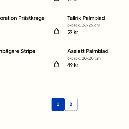
oration Prästkrage
Tallrik Palmblad
6-pack, 26x26 cm
 kr
Pris
59 kr
:
59 kr
nbägare Stripe
Assiett Palmblad
6-pack, 20x20 cm
 kr
Pris
49 kr
:
49 kr
1
2