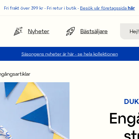
Fri frakt över 399 kr - Fri retur i butik -
Besök vår företagssida
här
Sök
Nyheter
Bästsäljare
Säsongens nyheter är här - se hela kollektionen
ngångsartiklar
DUK
Engå
s