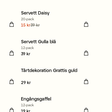
Servett Daisy
Sale
20-pack
Nuvarande pris
15 kr
39 kr
:
15 kr
Tidigare
Tillverkad i Europa
pris
:
39 kr
Servett Gulla blå
3 för 99 kr
12-pack
Pris
39 kr
:
39 kr
Tårtdekoration Grattis guld
Pris
29 kr
:
29 kr
Engångsgaffel
12-pack
Pris
19 kr
:
19 kr