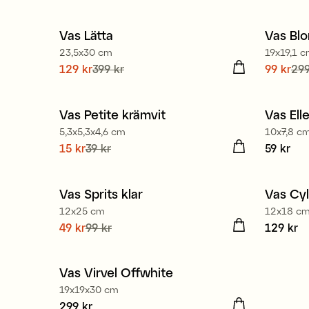
Vas Lätta
Vas Blo
Sale
Sale
23,5x30 cm
19x19,1 
Nuvarande pris
129 kr
399 kr
:
129 kr
Tidigare
Nuvaran
99 kr
299
pris
:
399 kr
pris
:
29
Vas Petite krämvit
Vas Elle
Sale
Medl
5,3x5,3x4,6 cm
10x7,8 c
Nuvarande pris
15 kr
39 kr
:
15 kr
Tidigare
Pris
59 kr
:
59
pris
:
39 kr
Vas Sprits klar
Vas Cyl
Sale
12x25 cm
12x18 c
Nuvarande pris
49 kr
99 kr
:
49 kr
Tidigare
Pris
129 kr
:
12
pris
:
99 kr
Vas Virvel Offwhite
19x19x30 cm
Pris
299 kr
:
299 kr