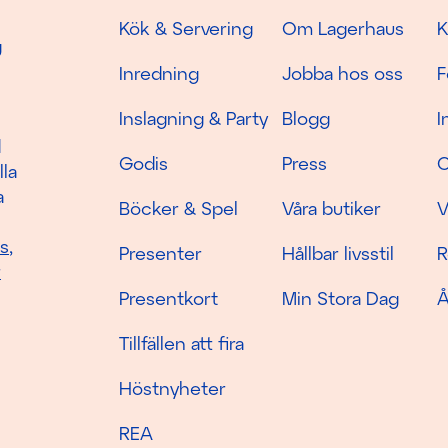
Kök & Servering
Om Lagerhaus
K
g
Inredning
Jobba hos oss
F
Inslagning & Party
Blogg
I
d
Godis
Press
C
lla
a
Böcker & Spel
Våra butiker
V
as
,
Presenter
Hållbar livsstil
R
r
Presentkort
Min Stora Dag
Å
Tillfällen att fira
Höstnyheter
REA