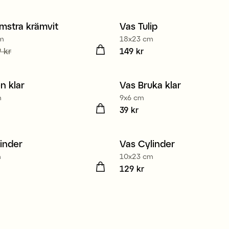
mstra krämvit
Vas Tulip
cm
18x23 cm
de pris
 kr
:
99 kr
Tidigare
Pris
149 kr
:
149 kr
9 kr
n klar
Vas Bruka klar
em 2 för 99 kr
Medlem 3 för 99 kr
m
9x6 cm
 kr
Pris
39 kr
:
39 kr
inder
Vas Cylinder
m
10x23 cm
9 kr
Pris
129 kr
:
129 kr