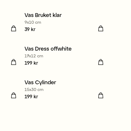
Vas Bruket klar
Medlem 3 för 99 kr
9x10 cm
Pris
39 kr
:
39 kr
Vas Dress offwhite
17x12 cm
Pris
199 kr
:
199 kr
Vas Cylinder
15x30 cm
Pris
199 kr
:
199 kr