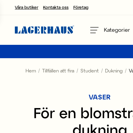
Våra butiker
Kontakta oss
Företag
Välj språk / valuta
Kategorier
DK / EUR
FI / EUR
Hem
Tillfällen att fira
Student
Dukning
V
NO / NKR
SE / SEK
VASER
För en blomst
dukning