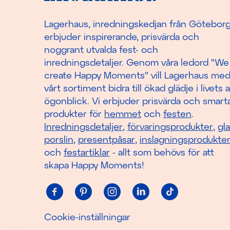
Lagerhaus, inredningskedjan från Götebor
erbjuder inspirerande, prisvärda och
noggrant utvalda fest- och
inredningsdetaljer. Genom våra ledord "We
create Happy Moments" vill Lagerhaus me
vårt sortiment bidra till ökad glädje i livets a
ögonblick. Vi erbjuder prisvärda och smart
produkter för
hemmet
och
festen
.
Inredningsdetaljer
,
förvaringsprodukter
,
gl
porslin
,
presentpåsar
,
inslagningsprodukte
och
festartiklar
- allt som behövs för att
skapa Happy Moments!
Cookie-inställningar