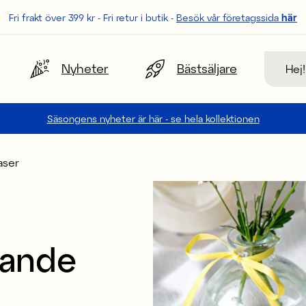
Fri frakt över 399 kr - Fri retur i butik -
Besök vår företagssida
här
Sök
Nyheter
Bästsäljare
Säsongens nyheter är här - se hela kollektionen
aser
rande