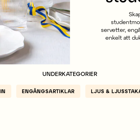
Skap
studentmott
servetter, eng
enkelt att d
UNDERKATEGORIER
IN
ENGÅNGSARTIKLAR
LJUS & LJUSSTAK