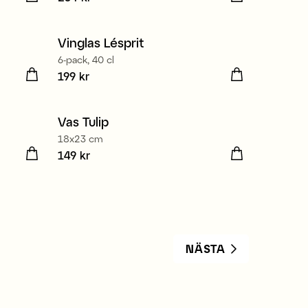
Tillverkad i Europa
Vinglas Lésprit
6-pack, 40 cl
gare
Pris
199 kr
:
199 kr
Vas Tulip
18x23 cm
Pris
149 kr
:
149 kr