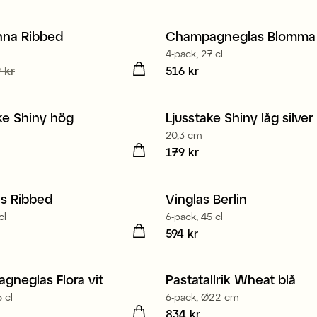
nna Ribbed
Champagneglas Blomma
4-pack, 27 cl
de pris
 kr
:
49 kr
Tidigare
Pris
516 kr
:
516 kr
9 kr
ke Shiny hög
Ljusstake Shiny låg silver
20,3 cm
9 kr
Pris
179 kr
:
179 kr
Tillverkad i Europa
as Ribbed
Vinglas Berlin
cl
6-pack, 45 cl
4 kr
Pris
594 kr
:
594 kr
neglas Flora vit
Pastatallrik Wheat blå
 cl
6-pack, Ø22 cm
6 kr
Pris
834 kr
:
834 kr