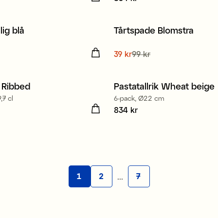
lig blå
Tårtspade Blomstra
Sale
9 kr
Nuvarande pris
39 kr
99 kr
:
39 kr
Tidi
pris
:
99 kr
 Ribbed
Pastatallrik Wheat beige
,7 cl
6-pack, Ø22 cm
6 kr
Pris
834 kr
:
834 kr
...
1
2
7