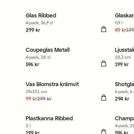
Glas Ribbed
Glaska
Sale
4-pack, 36,7 cl
0,9 l
Pris
299 kr
:
299 kr
Nuvaran
49 kr
179
pris
:
17
Coupeglas Metall
Ljussta
4-pack, 28 cl
28,3 cm
Pris
596 kr
:
596 kr
Pris
199 kr
:
19
Vas Blomstra krämvit
Shotgl
Sale
19x19,1 cm
6-pack, 6 
Nuvarande pris
99 kr
299 kr
:
99 kr
Tidigare
Pris
294 kr
:
29
pris
:
299 kr
Plastkanna Ribbed
Champag
2 l
4-pack, 25
Pris
199 kr
:
199 kr
Pris
596 kr
:
59