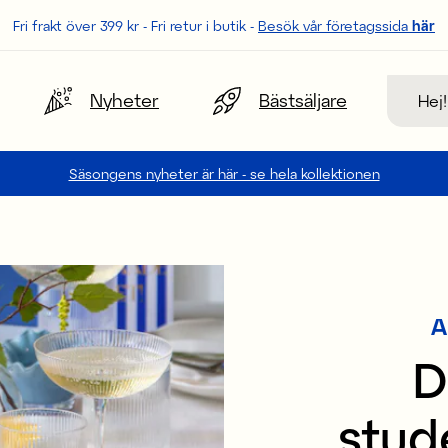
Fri frakt över 399 kr - Fri retur i butik -
Besök vår företagssida
här
Sök
Nyheter
Bästsäljare
Säsongens nyheter är här - se hela kollektionen
A
D
stud