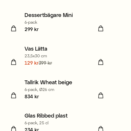
Dessertbägare Mini
6-pack
Pris
299 kr
:
299 kr
Vas Lätta
Sale
23,5x30 cm
Nuvarande pris
129 kr
399 kr
:
129 kr
Tidigare
pris
:
399 kr
Tallrik Wheat beige
6-pack, Ø26 cm
Pris
834 kr
:
834 kr
Glas Ribbed plast
6-pack, 25 cl
Pris
234 kr
:
234 kr