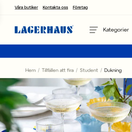
Våra butiker
Kontakta oss
Företag
Välj språk / valuta
Kategorier
DK / EUR
FI / EUR
Hem
Tillfällen att fira
Student
Dukning
NO / NKR
SE / SEK