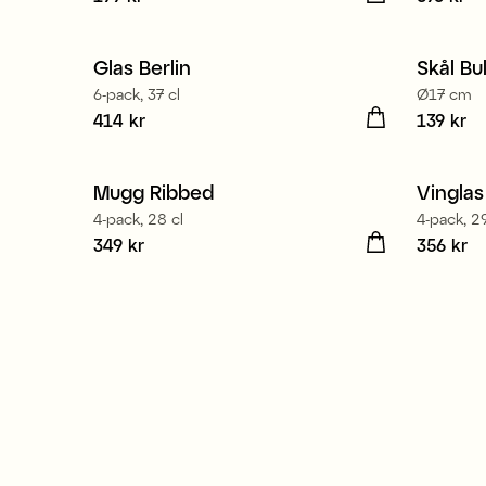
Tillverkad i Europa
Glas Berlin
Skål Bul
6-pack, 37 cl
Ø17 cm
Pris
414 kr
:
414 kr
Pris
139 kr
:
13
Mugg Ribbed
Vinglas
4-pack, 28 cl
4-pack, 29
Pris
349 kr
:
349 kr
Pris
356 kr
:
35