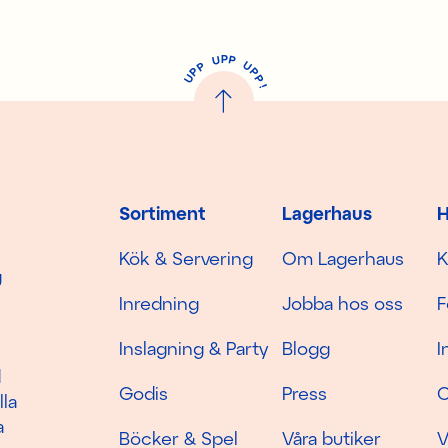
P
U
P
U
P
P
P
U
P
!
Sortiment
Lagerhaus
H
Kök & Servering
Om Lagerhaus
K
g
Inredning
Jobba hos oss
F
Inslagning & Party
Blogg
I
d
Godis
Press
C
lla
a
Böcker & Spel
Våra butiker
V