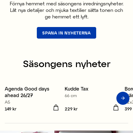
Förnya hemmet med säsongens inredningsnyheter.
Låt nya detaljer och mjuka textilier sätta tonen och
ge hemmet ett lyft.
SPANA IN NYHETERNA
Säsongens nyheter
Agenda Good days
Kudde Tax
Bor
Nyhet
Nyhet
N
ahead 26/27
krä
66 cm
A5
32x
Pris
149 kr
:
149 kr
Pris
229 kr
:
229 kr
Pris
399 