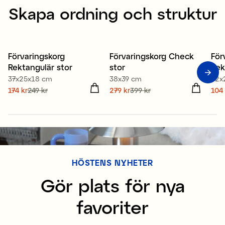
Skapa ordning och struktur
Förvaringskorg
Förvaringskorg Check
För
Kampanj 30%
Nyhet
K
Rektangulär stor
stor
Rek
Kampanj 30%
37x25x18 cm
38x39 cm
32x
Nuvarande pris
174 kr
249 kr
:
Nuvarande pris
279 kr
399 kr
:
Nuv
104 
174 kr
Tidigare pris
:
249 kr
279 kr
Tidigare pris
:
399 kr
104
149
HÖSTENS NYHETER
Gör plats för nya
favoriter