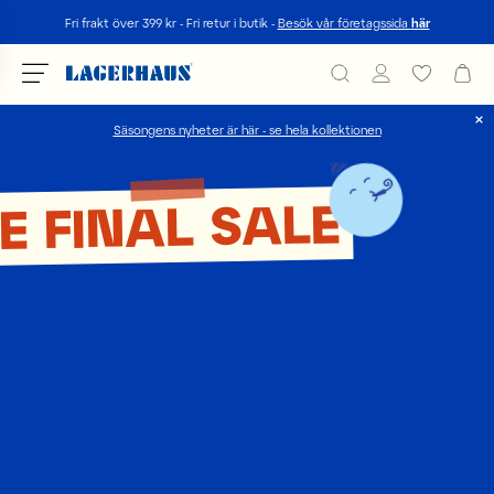
Sök
Fri frakt över 399 kr - Fri retur i butik -
Besök vår företagssida
här
Säsongens nyheter är här - se hela kollektionen
Välj språk / valuta
E FINAL SALE
DK / EUR
FI / EUR
NO / NKR
SE / SEK