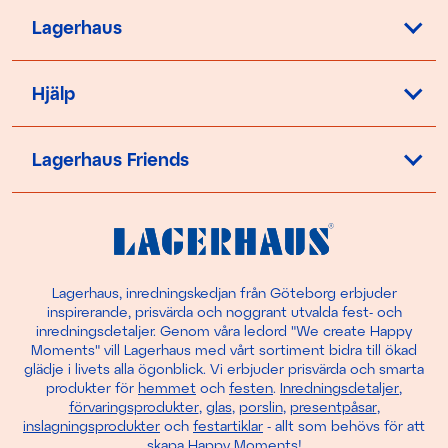
Lagerhaus
Hjälp
Lagerhaus Friends
Lagerhaus, inredningskedjan från Göteborg erbjuder
inspirerande, prisvärda och noggrant utvalda fest- och
inredningsdetaljer. Genom våra ledord "We create Happy
Moments" vill Lagerhaus med vårt sortiment bidra till ökad
glädje i livets alla ögonblick. Vi erbjuder prisvärda och smarta
produkter för
hemmet
och
festen
.
Inredningsdetaljer
,
förvaringsprodukter
,
glas
,
porslin
,
presentpåsar
,
inslagningsprodukter
och
festartiklar
- allt som behövs för att
skapa Happy Moments!