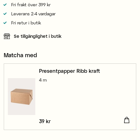
Fri frakt över 399 kr
Leverans 2-4 vardagar
Fri retur i butik
Se tillgänglighet i butik
Matcha med
Presentpapper Ribb kraft
4 m
Pris
39 kr
:
39 kr