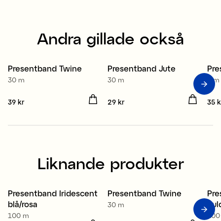
Andra gillade också
Presentband Twine
Presentband Jute
Pre
4 för 3
4 för 3
4
30 m
30 m
5 m
Pris
39 kr
:
39 kr
Pris
29 kr
:
29 kr
Pris
35 k
Liknande produkter
Presentband Iridescent
Presentband Twine
Pre
4 för 3
4 för 3
4
blå/rosa
gul
30 m
100 m
100