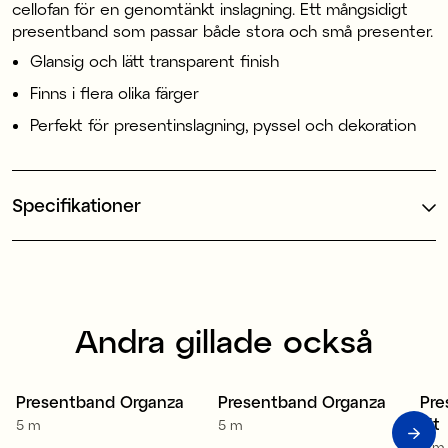
cellofan för en genomtänkt inslagning. Ett mångsidigt
presentband som passar både stora och små presenter.
Glansig och lätt transparent finish
Finns i flera olika färger
Perfekt för presentinslagning, pyssel och dekoration
Specifikationer
Andra gillade också
Presentband Organza
Presentband Organza
Pre
4 för 3
4 för 3
4
vit
5 m
5 m
5 m