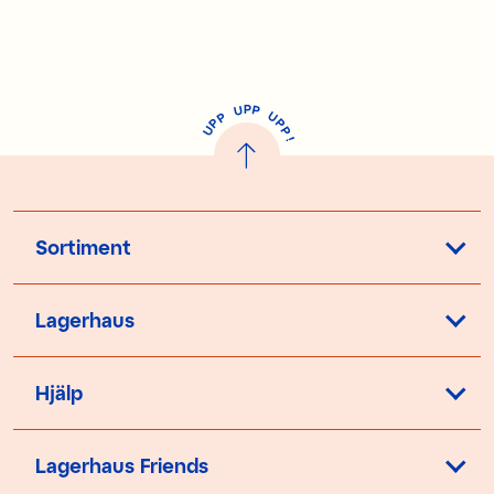
P
U
P
U
P
P
P
U
P
!
Sortiment
Lagerhaus
Hjälp
Lagerhaus Friends