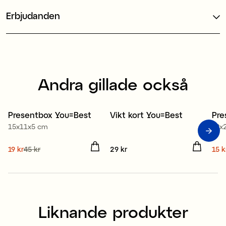
Erbjudanden
Andra gillade också
Presentbox You=Best
Vikt kort You=Best
Pre
Sale
3 för 2
S
15x11x5 cm
19x
Nuvarande pris
19 kr
45 kr
:
Pris
29 kr
:
29 kr
Nuv
15 k
19 kr
Tidigare pris
:
45 kr
15 
Liknande produkter