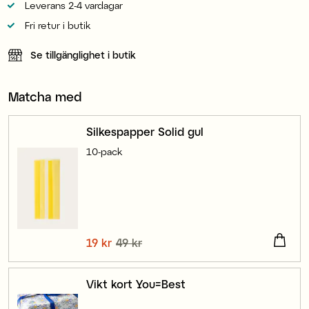
Leverans 2-4 vardagar
Fri retur i butik
Se tillgänglighet i butik
Matcha med
Silkespapper Solid gul
10-pack
Nuvarande pris
19 kr
49 kr
:
19 kr
Tidigare pris
:
49 kr
Vikt kort You=Best