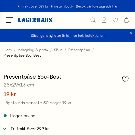
Sök
Fri frakt över 399 kr - Fri retur i butik -
Besök vår företagssida
här
Säsongens nyheter är här - se hela kollektionen
Välj språk / valuta
Hem
Inslagning & party
Slå in
Presentpåsar
Presentpåse You=Best
1
/
3
DK / EUR
Sale
FI / EUR
Presentpåse You=Best
28x29x13 cm
NO / NKR
Pris
19 kr
:
19 kr
SE / SEK
Lägsta pris senaste 30 dagar
19 kr
Pris
:
19 kr
I lager online
Fri frakt över 399 kr