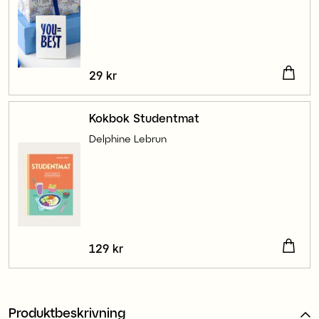
Pris
29 kr
:
29 kr
Kokbok Studentmat
Delphine Lebrun
Pris
129 kr
:
129 kr
Produktbeskrivning