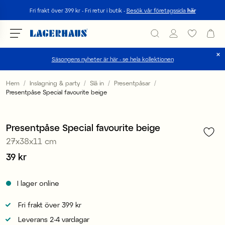
Sök
Fri frakt över 399 kr - Fri retur i butik -
Besök vår företagssida
här
Säsongens nyheter är här - se hela kollektionen
Välj språk / valuta
Hem
Inslagning & party
Slå in
Presentpåsar
Presentpåse Special favourite beige
1
/
3
DK / EUR
FI / EUR
Presentpåse Special favourite beige
27x38x11 cm
NO / NKR
Pris
39 kr
:
39 kr
SE / SEK
I lager online
Fri frakt över 399 kr
Leverans 2-4 vardagar