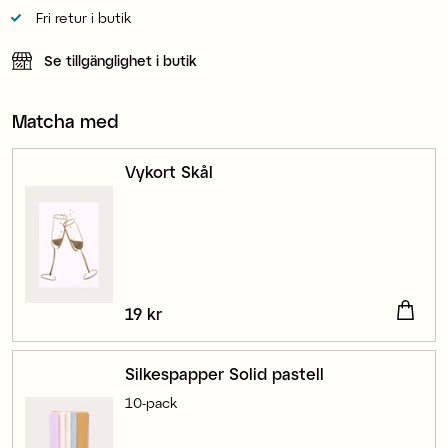
Fri retur i butik
Se tillgänglighet i butik
Matcha med
Vykort Skål
Pris
19 kr
:
19 kr
Silkespapper Solid pastell
10-pack