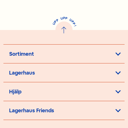
P
U
P
U
P
P
P
U
P
!
Sortiment
Lagerhaus
Hjälp
Lagerhaus Friends