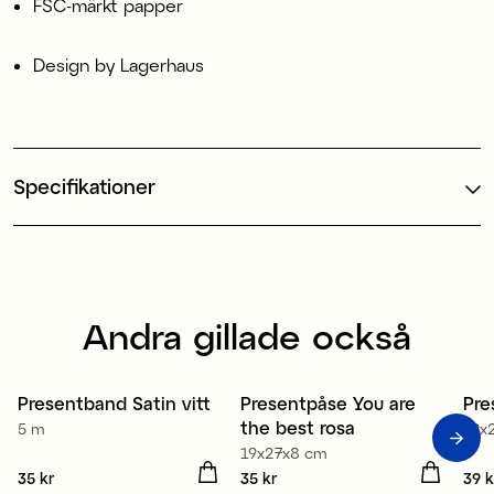
FSC-märkt papper
Design by Lagerhaus
Specifikationer
Andra gillade också
Återvunnen polyester
Presentband Satin vitt
Presentpåse You are
Pre
4 för 3
the best rosa
5 m
19x
19x27x8 cm
Pris
35 kr
:
35 kr
Pris
35 kr
:
35 kr
Pris
39 k