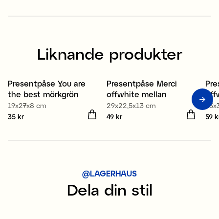
Liknande produkter
Presentpåse You are
Presentpåse Merci
Pre
the best mörkgrön
offwhite mellan
off
19x27x8 cm
29x22,5x13 cm
43x
Pris
35 kr
:
35 kr
Pris
49 kr
:
49 kr
Pris
59 k
@LAGERHAUS
Dela din stil