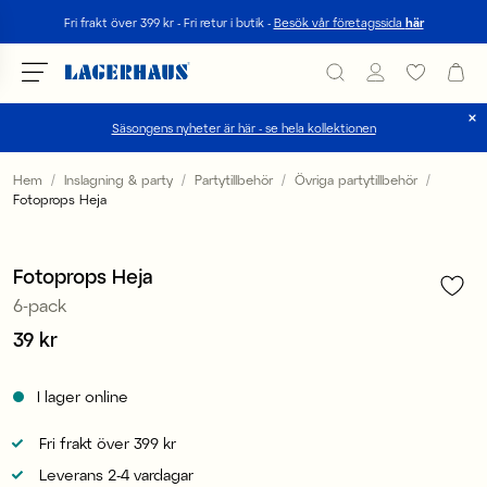
Sök
Fri frakt över 399 kr - Fri retur i butik -
Besök vår företagssida
här
Säsongens nyheter är här - se hela kollektionen
Välj språk / valuta
Hem
Inslagning & party
Partytillbehör
Övriga partytillbehör
Fotoprops Heja
1
/
2
DK / EUR
FI / EUR
Fotoprops Heja
6-pack
NO / NKR
Pris
39 kr
:
39 kr
SE / SEK
I lager online
Fri frakt över 399 kr
Leverans 2-4 vardagar