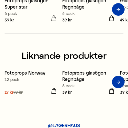
Fotoprops glasögon
Fotoprops glasögon
Gla
Super star
Regnbåge
12-
6-pack
6-pack
Pris
39 kr
:
39 kr
Pris
39 kr
:
39 kr
Pris
49 k
Liknande produkter
Fotoprops Norway
Fotoprops glasögon
Fot
Sale
Regnbåge
Sup
12-pack
6-pack
6-p
Nuvarande pris
19 kr
79 kr
:
Pris
39 kr
:
39 kr
Pris
39 k
19 kr
Tidigare pris
:
79 kr
@LAGERHAUS