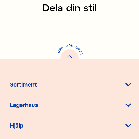
Dela din stil
P
U
P
U
P
P
P
U
P
!
Sortiment
Lagerhaus
Hjälp