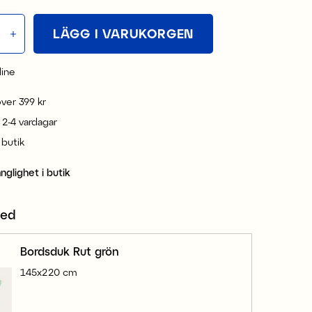
LÄGG I VARUKORGEN
line
 över 399 kr
 2-4 vardagar
i butik
änglighet i butik
med
Bordsduk Rut grön
145x220 cm