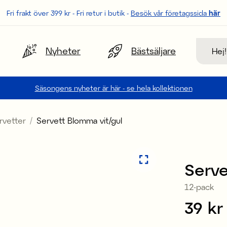
Fri frakt över 399 kr - Fri retur i butik -
Besök vår företagssida
här
Sök
Nyheter
Bästsäljare
Säsongens nyheter är här - se hela kollektionen
rvetter
Servett Blomma vit/gul
3 för 99 kr
Serve
12-pack
Pris
39 kr
: