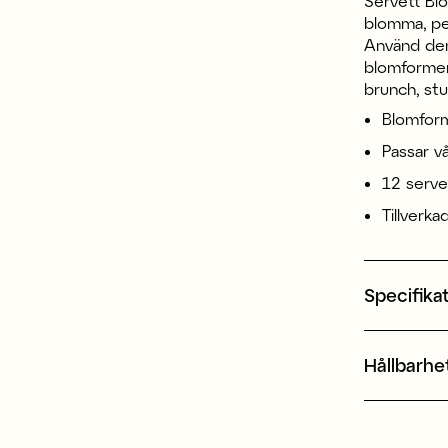
Servett Bl
blomma, per
Använd den 
blomformen.
brunch, stu
Blomfor
Passar v
12 serve
Tillverka
Specifika
Hållbarhe