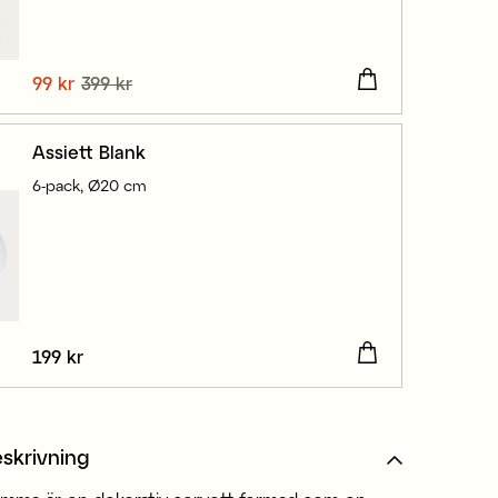
Nuvarande pris
99 kr
399 kr
:
99 kr
Tidigare pris
:
399 kr
Assiett Blank
6-pack, Ø20 cm
Pris
199 kr
:
199 kr
skrivning