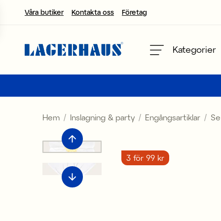
Våra butiker
Kontakta oss
Företag
Välj språk / valuta
Kategorier
DK / EUR
FI / EUR
Hem
Inslagning & party
Engångsartiklar
Se
NO / NKR
SE / SEK
3 för 99 kr