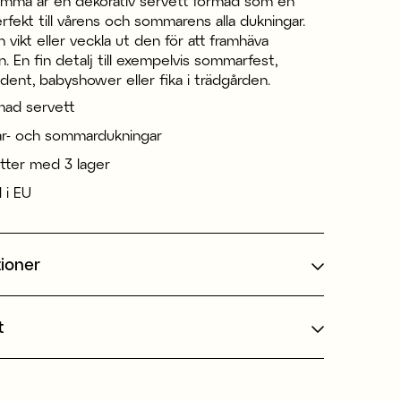
omma är en dekorativ servett formad som en
fekt till vårens och sommarens alla dukningar.
vikt eller veckla ut den för att framhäva
 En fin detalj till exempelvis sommarfest,
dent, babyshower eller fika i trädgården.
mad servett
år- och sommardukningar
tter med 3 lager
d i EU
tioner
t