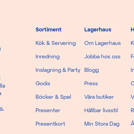
Sortiment
Lagerhaus
H
Kök & Servering
Om Lagerhaus
K
g
Inredning
Jobba hos oss
F
Inslagning & Party
Blogg
I
d
Godis
Press
C
lla
a
Böcker & Spel
Våra butiker
V
as
,
Presenter
Hållbar livsstil
R
r
Presentkort
Min Stora Dag
Å