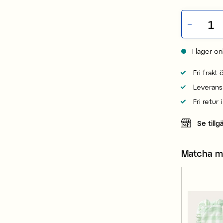
I lager on
Fri frakt
Leverans
Fri retur 
Se tillg
Matcha 