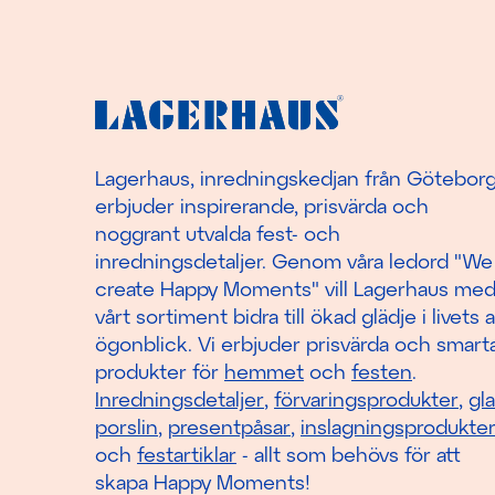
Lagerhaus, inredningskedjan från Götebor
erbjuder inspirerande, prisvärda och
noggrant utvalda fest- och
inredningsdetaljer. Genom våra ledord "We
create Happy Moments" vill Lagerhaus me
vårt sortiment bidra till ökad glädje i livets a
ögonblick. Vi erbjuder prisvärda och smart
produkter för
hemmet
och
festen
.
Inredningsdetaljer
,
förvaringsprodukter
,
gl
porslin
,
presentpåsar
,
inslagningsprodukte
och
festartiklar
- allt som behövs för att
skapa Happy Moments!