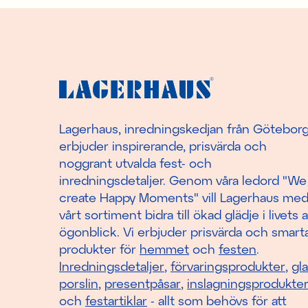
Lagerhaus, inredningskedjan från Götebor
erbjuder inspirerande, prisvärda och
noggrant utvalda fest- och
inredningsdetaljer. Genom våra ledord "We
create Happy Moments" vill Lagerhaus me
vårt sortiment bidra till ökad glädje i livets a
ögonblick. Vi erbjuder prisvärda och smart
produkter för
hemmet
och
festen
.
Inredningsdetaljer
,
förvaringsprodukter
,
gl
porslin
,
presentpåsar
,
inslagningsprodukte
och
festartiklar
- allt som behövs för att