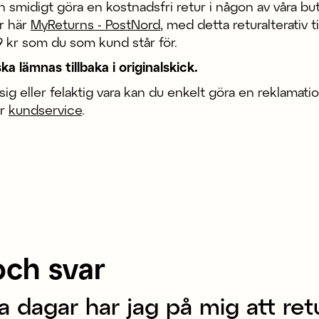
n smidigt göra en kostnadsfri retur i någon av våra but
ur här
MyReturns - PostNord
, med detta returalterativ 
9 kr som du som kund står för.
ka lämnas tillbaka i originalskick.
asig eller felaktig vara kan du enkelt göra en reklamati
år
kundservice
.
och svar
 dagar har jag på mig att ret