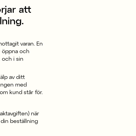
jar att
lning.
ottagit varan. En
du öppna och
 och i sin
älp av ditt
lningen med
om kund står för.
aktavgiften) när
 din beställning