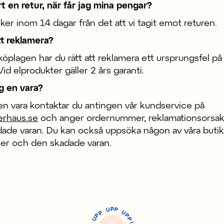
 en retur, när får jag mina pengar?
er inom 14 dagar från det att vi tagit emot returen.
tt reklamera?
plagen har du rätt att reklamera ett ursprungsfel på 
Vid elprodukter gäller 2 års garanti.
g en vara?
 en vara kontaktar du antingen vår kundservice på
erhaus.se
och anger
ordernummer, reklamationsorsak
dade varan. Du kan också uppsöka någon av våra buti
er och den skadade varan.
P
U
P
U
P
P
P
U
P
!