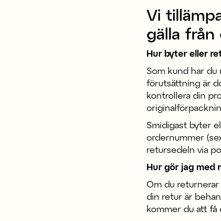
Vi tillämp
gälla från
Hur byter eller re
Som kund har du rä
förutsättning är d
kontrollera din pr
originalförpacknin
Smidigast byter ell
ordernummer (sex s
retursedeln via p
Hur gör jag med m
Om du returnerar h
din retur är behan
kommer du att få e