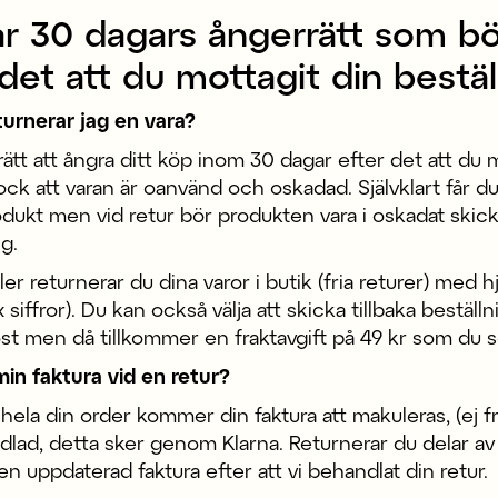
ar 30 dagars ångerrätt som bör
 det att du mottagit din bestäl
turnerar jag en vara?
tt att ångra ditt köp inom 30 dagar efter det att du m
ock att varan är oanvänd och oskadad. Självklart får 
odukt men vid retur bör produkten vara i oskadat skick
g.
er returnerar du dina varor i butik (fria returer) med hj
iffror). Du kan också välja att skicka tillbaka bestäl
ost men då tillkommer en fraktavgift på 49 kr som du s
in faktura vid en retur?
ela din order kommer din faktura att makuleras, (ej fr
dlad, detta sker genom Klarna. Returnerar du delar av
n uppdaterad faktura efter att vi behandlat din retur.