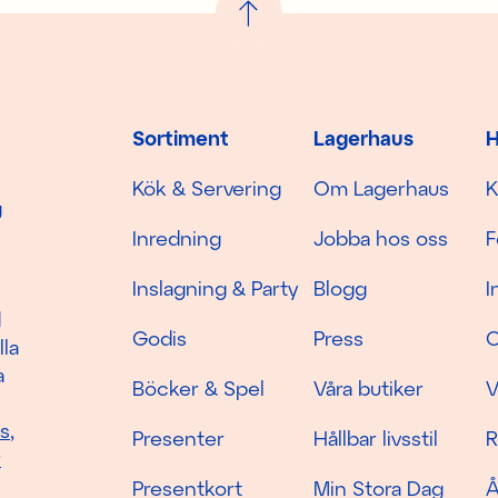
Sortiment
Lagerhaus
H
Kök & Servering
Om Lagerhaus
K
g
Inredning
Jobba hos oss
F
Inslagning & Party
Blogg
I
d
Godis
Press
C
lla
a
Böcker & Spel
Våra butiker
V
as
,
Presenter
Hållbar livsstil
R
r
Presentkort
Min Stora Dag
Å