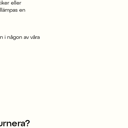
iker eller
tillämpas en
on i någon av våra
urnera?