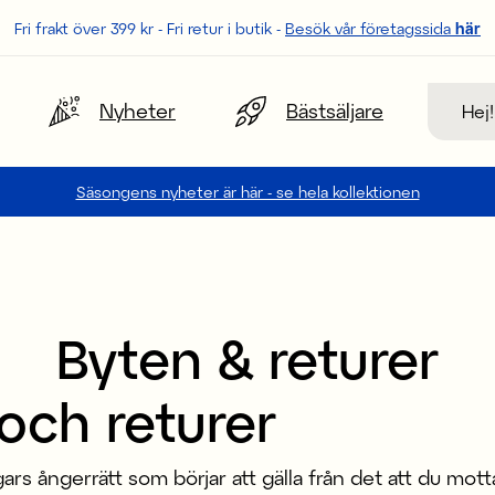
Fri frakt över 399 kr - Fri retur i butik -
Besök vår företagssida
här
Sök
Nyheter
Bästsäljare
Säsongens nyheter är här - se hela kollektionen
Byten & returer
och returer
gars ångerrätt som börjar att gälla från det att du mott