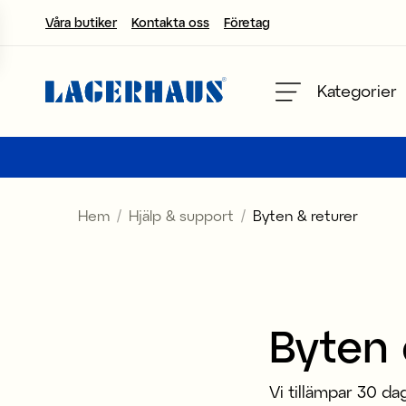
Våra butiker
Kontakta oss
Företag
Välj språk / valuta
Kategorier
DK / EUR
FI / EUR
Hem
Hjälp & support
Byten & returer
NO / NKR
SE / SEK
Byten 
Vi tillämpar 30 da