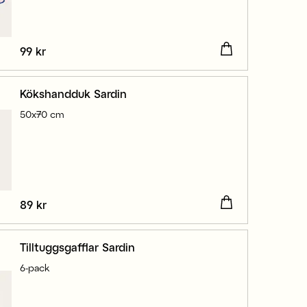
Pris
99 kr
:
99 kr
Kökshandduk Sardin
50x70 cm
Pris
89 kr
:
89 kr
Tilltuggsgafflar Sardin
6-pack