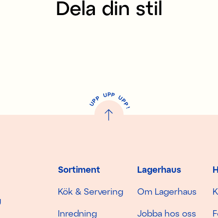
Dela din stil
P
U
P
U
P
P
P
U
P
!
Sortiment
Lagerhaus
H
Kök & Servering
Om Lagerhaus
K
g
Inredning
Jobba hos oss
F