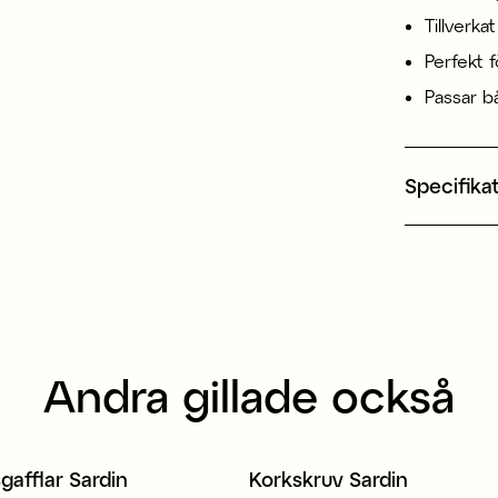
Tillverka
Perfekt 
Passar b
Specifika
Andra gillade också
sgafflar Sardin
Korkskruv Sardin