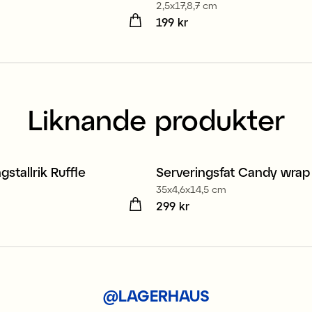
2,5x17,8,7 cm
 kr
Pris
199 kr
:
199 kr
Liknande produkter
gstallrik Ruffle
Serveringsfat Candy wrap
35x4,6x14,5 cm
 kr
Pris
299 kr
:
299 kr
@LAGERHAUS