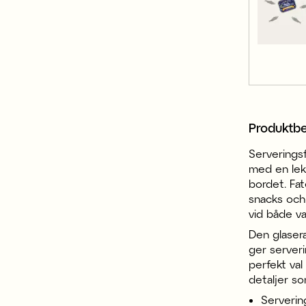
Produktbe
Serveringsf
med en lekf
bordet. Fat
snacks och t
vid både va
Den glaser
ger serveri
perfekt val
detaljer so
Servering