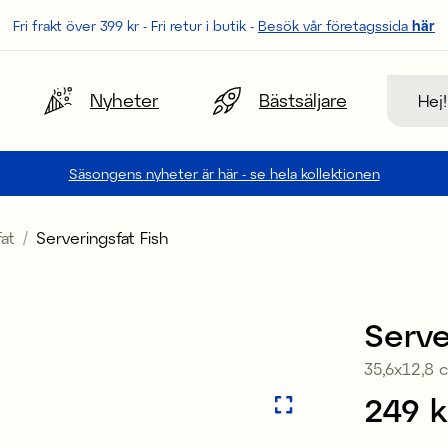
Fri frakt över 399 kr - Fri retur i butik -
Besök vår företagssida
här
Sök
Nyheter
Bästsäljare
Säsongens nyheter är här - se hela kollektionen
fat
Serveringsfat Fish
Serve
35,6x12,8 
Pris
249 k
: