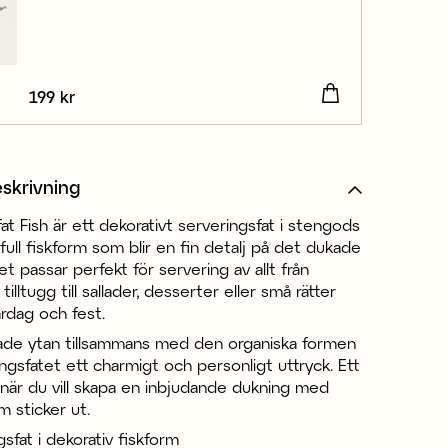
Pris
199 kr
:
199 kr
skrivning
at Fish är ett dekorativt serveringsfat i stengods
ull fiskform som blir en fin detalj på det dukade
et passar perfekt för servering av allt från
illtugg till sallader, desserter eller små rätter
rdag och fest.
ade ytan tillsammans med den organiska formen
ngsfatet ett charmigt och personligt uttryck. Ett
 när du vill skapa en inbjudande dukning med
m sticker ut.
sfat i dekorativ fiskform