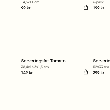
14,5x11 cm
6-pack
Pris
99 kr
:
99 kr
Pris
199 kr
:
199
Serveringsfat Tomato
Serverin
38,4x16,3x1,3 cm
52x33 cm
Pris
149 kr
:
149 kr
Pris
399 kr
:
399