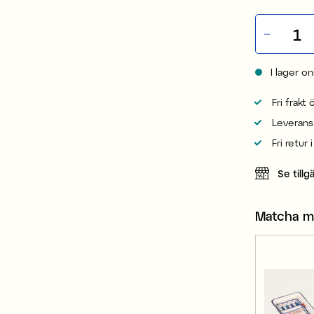
I lager on
Fri frakt
Leverans
Fri retur 
Se tillg
Matcha 