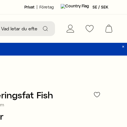
Privat
Företag
SE / SEK
ringsfat Fish
cm
r
249 kr