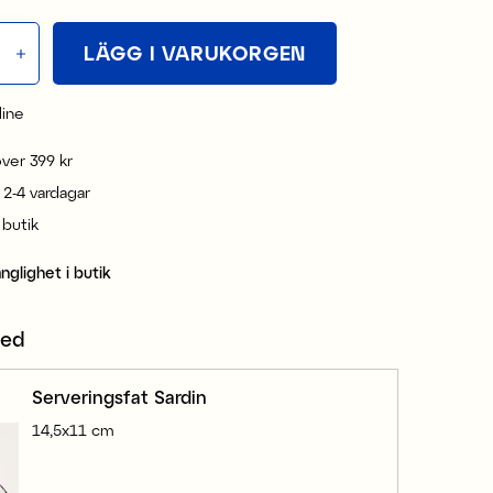
LÄGG I VARUKORGEN
line
 över 399 kr
 2-4 vardagar
i butik
änglighet i butik
med
Serveringsfat Sardin
14,5x11 cm