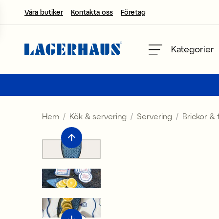
Våra butiker
Kontakta oss
Företag
Välj språk / valuta
Kategorier
DK / EUR
FI / EUR
Hem
Kök & servering
Servering
Brickor & 
NO / NKR
SE / SEK