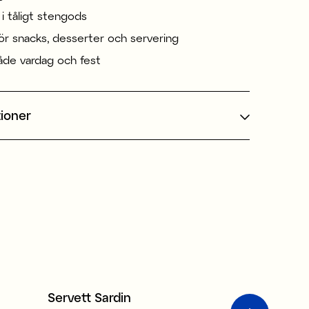
t i tåligt stengods
för snacks, desserter och servering
åde vardag och fest
tioner
Tillverkad i Europa
Servett Sardin
Serverings
3 för 99 kr
Sale