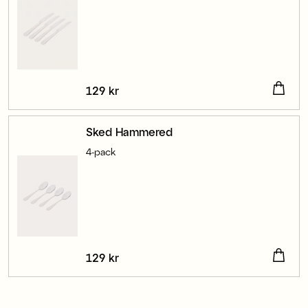
Pris
129 kr
:
129 kr
Sked Hammered
4-pack
Pris
129 kr
:
129 kr