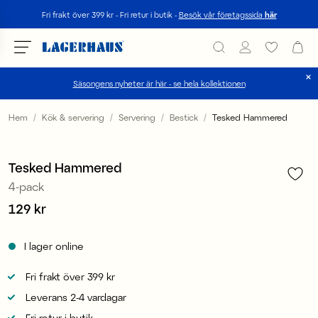
Sök
Fri frakt över 399 kr - Fri retur i butik -
Besök vår företagssida
här
Säsongens nyheter är här - se hela kollektionen
Välj språk / valuta
Hem
Kök & servering
Servering
Bestick
Tesked Hammered
1
/
4
DK / EUR
Tesked Hammered
FI / EUR
4-pack
NO / NKR
Pris
129 kr
:
129 kr
SE / SEK
I lager online
Fri frakt över 399 kr
Leverans 2-4 vardagar
Fri retur i butik