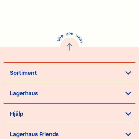
P
U
P
U
P
P
P
U
P
!
Sortiment
Lagerhaus
Hjälp
Lagerhaus Friends