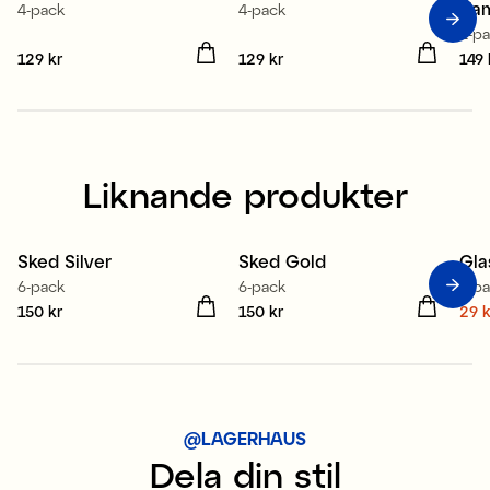
Ha
4-pack
4-pack
2-p
Pris
129 kr
:
129 kr
Pris
129 kr
:
129 kr
Pris
149 
Liknande produkter
Sked Silver
Sked Gold
Gla
S
6-pack
6-pack
4-p
Pris
150 kr
:
150 kr
Pris
150 kr
:
150 kr
Nuv
29 k
29 
@LAGERHAUS
Dela din stil