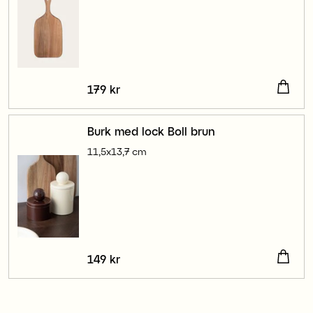
Pris
179 kr
:
179 kr
Burk med lock Boll brun
11,5x13,7 cm
Pris
149 kr
:
149 kr