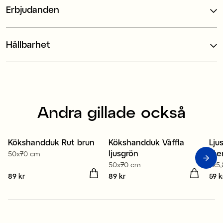
Erbjudanden
Hållbarhet
Andra gillade också
100% ekologisk bomull
100% ekologisk bomull
Kökshandduk Rut brun
Kökshandduk Våffla
Lju
2 för 149 kr
2 för 149 kr
ljusgrön
lit
50x70 cm
50x70 cm
7x5
Pris
89 kr
:
89 kr
Pris
89 kr
:
89 kr
Pris
59 k