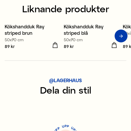
Liknande produkter
100% ekologisk bomull
100% ekologisk bomull
1
Kökshandduk Ray
Kökshandduk Ray
Kök
Nyhet
2 för 149 kr
N
striped brun
striped blå
50x
2 för 149 kr
2
50x70 cm
50x70 cm
Pris
89 kr
:
89 kr
Pris
89 kr
:
89 kr
Pris
89 k
@LAGERHAUS
Dela din stil
P
U
P
U
P
P
P