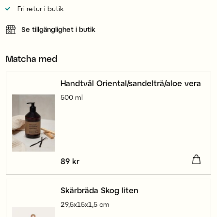
Fri retur i butik
Se tillgänglighet i butik
Matcha med
Handtvål Oriental/sandelträ/aloe vera
500 ml
Pris
89 kr
:
89 kr
Skärbräda Skog liten
29,5x15x1,5 cm