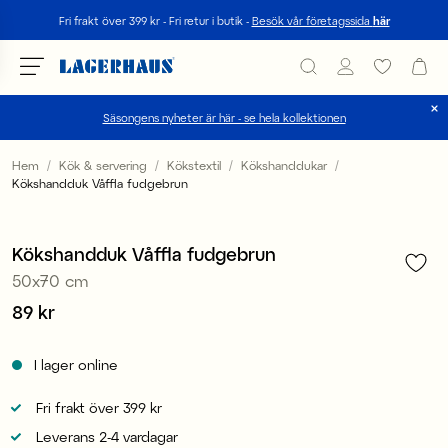
Sök
Fri frakt över 399 kr - Fri retur i butik -
Besök vår företagssida
här
Säsongens nyheter är här - se hela kollektionen
Välj språk / valuta
Hem
Kök & servering
Kökstextil
Kökshanddukar
Kökshandduk Våffla fudgebrun
1
/
1
DK / EUR
2 för 149 kr
FI / EUR
Kökshandduk Våffla fudgebrun
50x70 cm
NO / NKR
Pris
89 kr
:
89 kr
SE / SEK
I lager online
Fri frakt över 399 kr
Leverans 2-4 vardagar