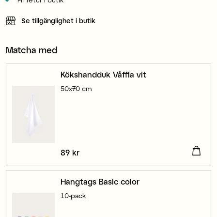
Se tillgänglighet i butik
Matcha med
Kökshandduk Våffla vit
50x70 cm
Pris
89 kr
:
89 kr
Hangtags Basic color
10-pack