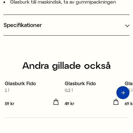
Glasburk tål maskindisk, ta av gummipackningen
Specifikationer
Andra gillade också
Glasburk Fido
Glasburk Fido
Gla
1 l
0,2 l
1,5 l
Pris
59 kr
:
59 kr
Pris
49 kr
:
49 kr
Pris
69 k