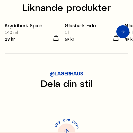
Liknande produkter
Kryddburk Spice
Glasburk Fido
Gla
140 ml
1 l
0,2 l
Pris
29 kr
:
29 kr
Pris
59 kr
:
59 kr
Pris
49 k
@LAGERHAUS
Dela din stil
P
U
P
U
P
P
P
U
P
!