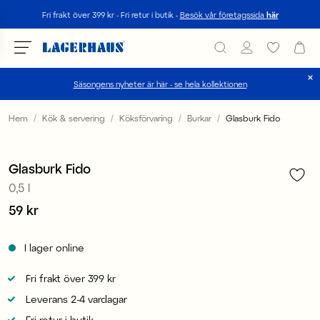
Sök
Fri frakt över 399 kr - Fri retur i butik -
Besök vår företagssida
här
Säsongens nyheter är här - se hela kollektionen
Välj språk / valuta
Hem
Kök & servering
Köksförvaring
Burkar
Glasburk Fido
1
/
4
DK / EUR
Glasburk Fido
FI / EUR
0,5 l
NO / NKR
Pris
59 kr
:
59 kr
SE / SEK
I lager online
Fri frakt över 399 kr
Leverans 2-4 vardagar
Fri retur i butik