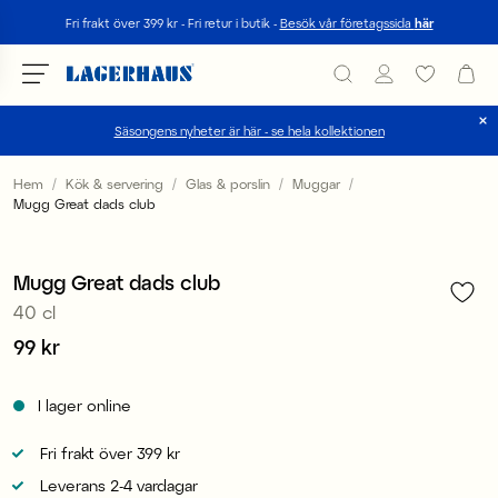
Sök
Fri frakt över 399 kr - Fri retur i butik -
Besök vår företagssida
här
Säsongens nyheter är här - se hela kollektionen
Välj språk / valuta
Hem
Kök & servering
Glas & porslin
Muggar
Mugg Great dads club
1
/
4
DK / EUR
FI / EUR
Mugg Great dads club
40 cl
NO / NKR
Pris
99 kr
:
99 kr
SE / SEK
I lager online
Fri frakt över 399 kr
Leverans 2-4 vardagar