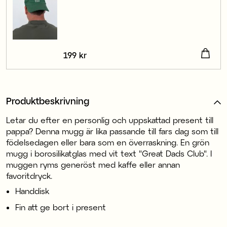
Pris
199 kr
:
199 kr
Produktbeskrivning
Letar du efter en personlig och uppskattad present till
pappa? Denna mugg är lika passande till fars dag som till
födelsedagen eller bara som en överraskning. En grön
mugg i borosilikatglas med vit text "Great Dads Club". I
muggen ryms generöst med kaffe eller annan
favoritdryck.
Handdisk
Fin att ge bort i present