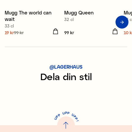
Mugg The world can
Mugg Queen
Mug
Sale
S
wait
32 cl
33 c
33 cl
Nuvarande pris
19 kr
99 kr
:
Pris
99 kr
:
99 kr
Nuv
10 k
19 kr
Tidigare pris
:
99 kr
10 
@LAGERHAUS
Dela din stil
P
U
P
U
P
P
P
U
P
!