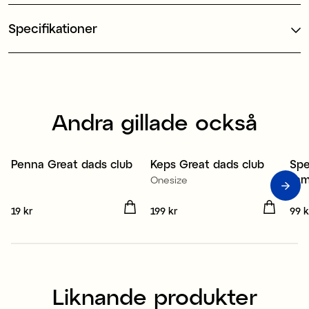
Specifikationer
Andra gillade också
70% återvunnen plast
Penna Great dads club
Keps Great dads club
Spe
fam
Onesize
Pris
19 kr
:
19 kr
Pris
199 kr
:
199 kr
Pris
99 k
Liknande produkter