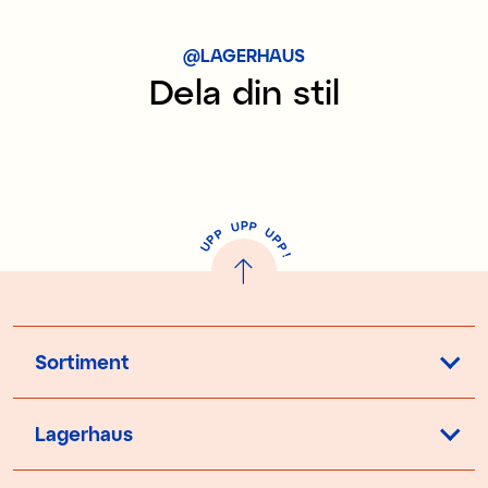
@LAGERHAUS
Dela din stil
P
U
P
U
P
P
P
U
P
!
Sortiment
Lagerhaus