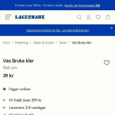
Sök
Fri frakt över 399 kr - Fri retur i butik -
Besök vår företagssida
här
Säsongens nyheter är här - se hela kollektionen
Välj språk / valuta
Hem
Inredning
Vaser & krukor
Vaser
Vas Bruka klar
1
/
4
DK / EUR
Medlem 3 för 99 kr
Vas Bruka klar
FI / EUR
9x6 cm
NO / NKR
Pris
39 kr
:
39 kr
SE / SEK
I lager online
Fri frakt över 399 kr
Leverans 2-4 vardagar
Fri retur i butik