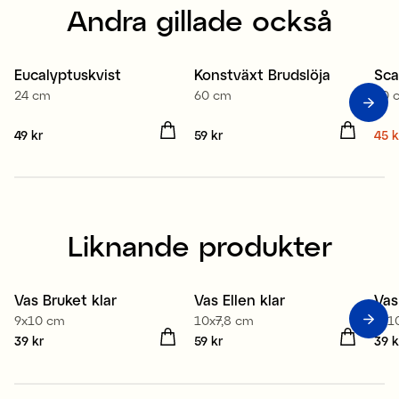
Andra gillade också
Eucalyptuskvist
Konstväxt Brudslöja
Sca
S
24 cm
60 cm
60 
Pris
49 kr
:
49 kr
Pris
59 kr
:
59 kr
Nuv
45 k
45 
Liknande produkter
Vas Bruket klar
Vas Ellen klar
Vas
Medlem 3 för 99 kr
Medlem 2 för 99 kr
M
9x10 cm
10x7,8 cm
9x1
Pris
39 kr
:
39 kr
Pris
59 kr
:
59 kr
Pris
39 k