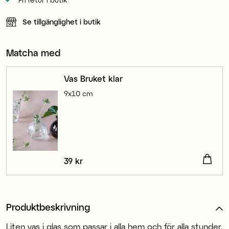
Se tillgänglighet i butik
Matcha med
Vas Bruket klar
9x10 cm
Pris
39 kr
:
39 kr
Produktbeskrivning
Liten vas i glas som passar i alla hem och för alla stunder.