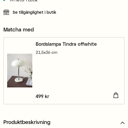
Se tillgänglighet i butik
Matcha med
Bordslampa Tindra offwhite
21,5x36 cm
Pris
499 kr
:
499 kr
Produktbeskrivning