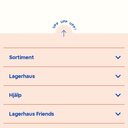
P
U
P
U
P
P
P
U
P
!
Sortiment
Lagerhaus
Hjälp
Lagerhaus Friends