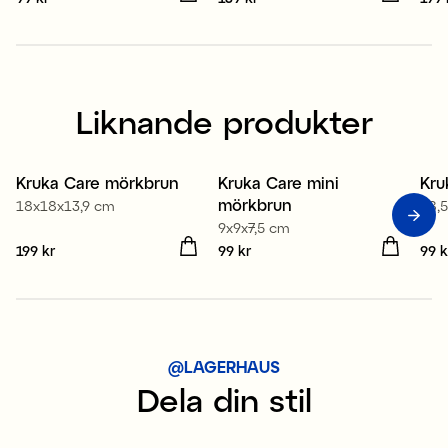
Liknande produkter
Kruka Care mörkbrun
Kruka Care mini
Kru
Nyhet
Nyhet
mörkbrun
18x18x13,9 cm
18,
9x9x7,5 cm
Pris
199 kr
:
199 kr
Pris
99 kr
:
99 kr
Pris
99 k
@LAGERHAUS
Dela din stil