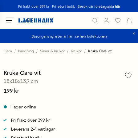
Sök
Fri frakt över 399 kr - Fri retur i butik -
Besök vår företagssida
här
Säsongens nyheter är här - se hela kollektionen
Välj språk / valuta
Hem
Inredning
Vaser & krukor
Krukor
Kruka Care vit
1
/
2
DK / EUR
Kruka Care vit
FI / EUR
18x18x13,9 cm
NO / NKR
Pris
199 kr
:
199 kr
SE / SEK
I lager online
Fri frakt över 399 kr
Leverans 2-4 vardagar
Fri retur i butik