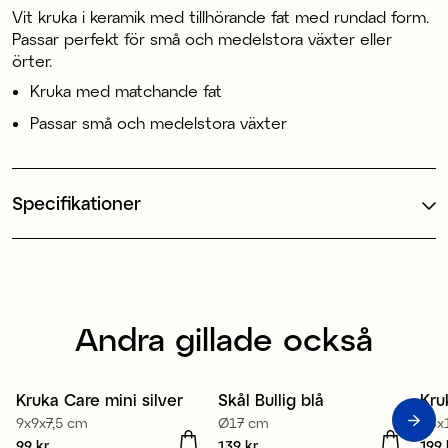
Vit kruka i keramik med tillhörande fat med rundad form.
Passar perfekt för små och medelstora växter eller
örter.
Kruka med matchande fat
Passar små och medelstora växter
Specifikationer
Andra gillade också
Kruka Care mini silver
Skål Bullig blå
Kru
9x9x7,5 cm
Ø17 cm
18x
Pris
99 kr
:
99 kr
Pris
139 kr
:
139 kr
Pris
199 