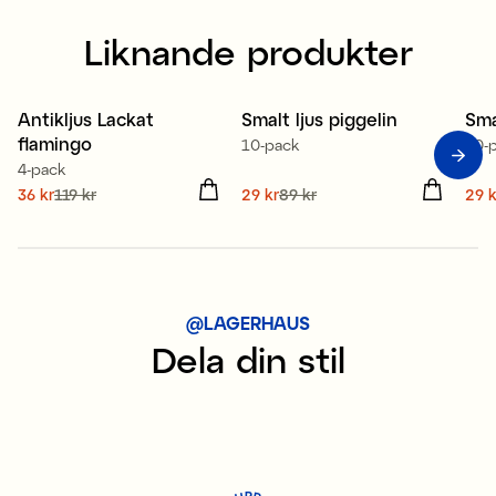
Liknande produkter
Antikljus Lackat
Smalt ljus piggelin
Smal
Sale
Sale
S
flamingo
10-pack
10-
4-pack
Nuvarande pris
36 kr
119 kr
:
Nuvarande pris
29 kr
89 kr
:
Nuv
29 k
36 kr
Tidigare pris
:
119 kr
29 kr
Tidigare pris
:
89 kr
29 
@LAGERHAUS
Dela din stil
P