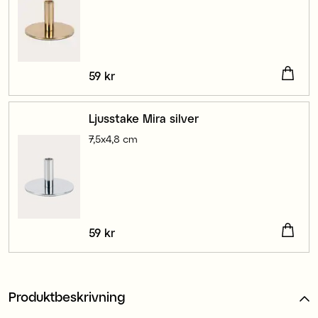
Pris
59 kr
:
59 kr
Ljusstake Mira silver
7,5x4,8 cm
Pris
59 kr
:
59 kr
Produktbeskrivning