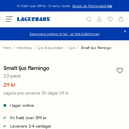
Sök
Fri frakt över 399 kr - Fri retur i butik -
Besök vår företagssida
här
Säsongens nyheter är här - se hela kollektionen
Välj språk / valuta
Hem
Inredning
Ljus & ljusstakar
Ljus
Smalt ljus flamingo
1
/
2
DK / EUR
Sale
Smalt ljus flamingo
FI / EUR
10-pack
NO / NKR
Pris
29 kr
:
29 kr
Lägsta pris senaste 30 dagar
29 kr
Pris
:
29 kr
SE / SEK
I lager online
Fri frakt över 399 kr
Leverans 2-4 vardagar