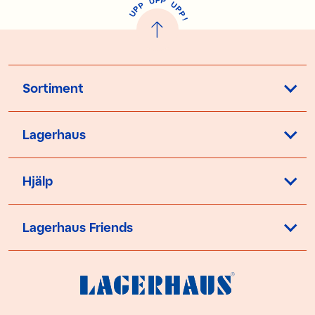
U
P
U
P
P
P
U
P
!
Sortiment
Lagerhaus
Hjälp
Lagerhaus Friends