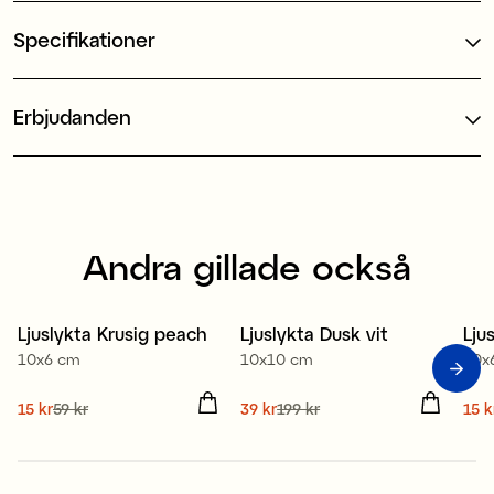
Specifikationer
Erbjudanden
Andra gillade också
Ljuslykta Krusig peach
Ljuslykta Dusk vit
Lju
Sale
Sale
S
10x6 cm
10x10 cm
10x
Nuvarande pris
15 kr
59 kr
:
Nuvarande pris
39 kr
199 kr
:
Nuv
15 k
15 kr
Tidigare pris
:
59 kr
39 kr
Tidigare pris
:
199 kr
15 