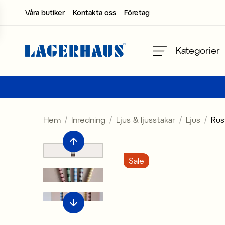
Våra butiker
Kontakta oss
Företag
Välj språk / valuta
Kategorier
DK / EUR
FI / EUR
Hem
Inredning
Ljus & ljusstakar
Ljus
Rus
NO / NKR
SE / SEK
Sale