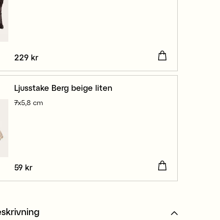
Pris
229 kr
:
229 kr
Ljusstake Berg beige liten
7x5,8 cm
Pris
59 kr
:
59 kr
skrivning