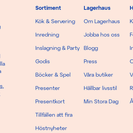
Sortiment
Lagerhaus
H
Kök & Servering
Om Lagerhaus
K
g
Inredning
Jobba hos oss
F
Inslagning & Party
Blogg
I
d
Godis
Press
C
lla
a
Böcker & Spel
Våra butiker
V
as
,
Presenter
Hållbar livsstil
R
r
Presentkort
Min Stora Dag
Å
Tillfällen att fira
Höstnyheter