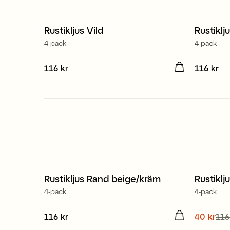
100% stearin
100% 
Rustikljus Vild
Rustiklj
4-pack
4-pack
Pris
116 kr
:
116 kr
Pris
116 kr
:
116
100% stearin
100% 
Rustikljus Rand beige/kräm
Rustiklj
4-pack
4-pack
Pris
116 kr
:
116 kr
Nuvaran
40 kr
116
pris
:
116