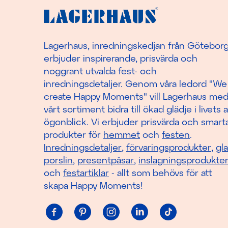
Lagerhaus, inredningskedjan från Götebor
erbjuder inspirerande, prisvärda och
noggrant utvalda fest- och
inredningsdetaljer. Genom våra ledord "We
create Happy Moments" vill Lagerhaus me
vårt sortiment bidra till ökad glädje i livets a
ögonblick. Vi erbjuder prisvärda och smart
produkter för
hemmet
och
festen
.
Inredningsdetaljer
,
förvaringsprodukter
,
gl
porslin
,
presentpåsar
,
inslagningsprodukte
och
festartiklar
- allt som behövs för att
skapa Happy Moments!