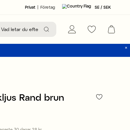
Privat
Företag
SE / SEK
kljus Rand brun
40 kr
senaste 30 dagar
28 kr
Pris
:
28 kr