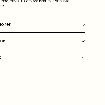
s med minst 10 cm mellanrum. Flytta inte
jus.
tioner
den
t