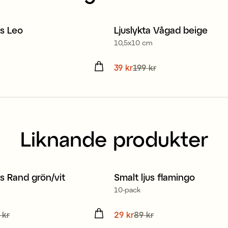
stearin
us Leo
Ljuslykta Vågad beige
Sale
10,5x10 cm
 kr
Nuvarande pris
39 kr
199 kr
:
39 kr
Tidiga
199 kr
Liknande produkter
stearin
us Rand grön/vit
Smalt ljus flamingo
Sale
10-pack
de pris
 kr
:
40 kr
Tidigare
Nuvarande pris
29 kr
89 kr
:
29 kr
Tidig
 kr
pris
:
89 kr