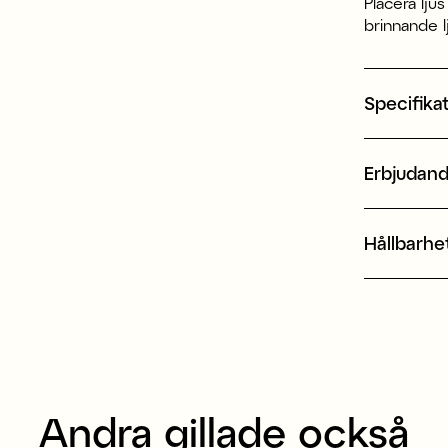
Placera lju
brinnande l
Specifika
Erbjudan
Hållbarhe
Andra gillade också