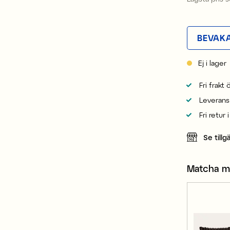
BEVAK
Ej i lager
Fri frakt
Leverans
Fri retur 
Se tillg
Matcha 