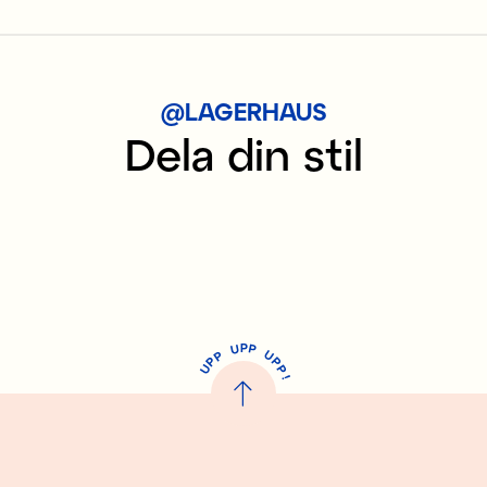
@LAGERHAUS
Dela din stil
P
U
P
U
P
P
P
U
P
!