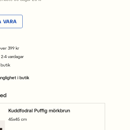
A VARA
 över 399 kr
 2-4 vardagar
i butik
änglighet i butik
med
Kuddfodral Puffig mörkbrun
45x45 cm