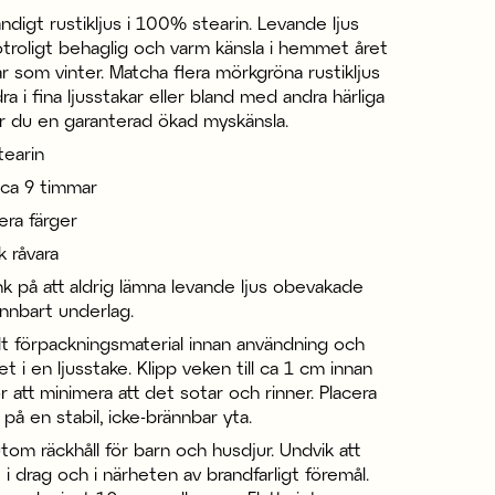
andigt rustikljus i 100% stearin. Levande ljus
troligt behaglig och varm känsla i hemmet året
 som vinter. Matcha flera mörkgröna rustikljus
a i fina ljusstakar eller bland med andra härliga
år du en garanterad ökad myskänsla.
earin
 ca 9 timmar
lera färger
k råvara
k på att aldrig lämna levande ljus obevakade
ännbart underlag.
lt förpackningsmaterial innan användning och
et i en ljusstake. Klipp veken till ca 1 cm innan
r att minimera att det sotar och rinner. Placera
 på en stabil, icke-brännbar yta.
 utom räckhåll för barn och husdjur. Undvik att
 i drag och i närheten av brandfarligt föremål.