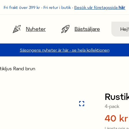
Fri frakt över 399 kr - Fri retur i butik -
Besök vår företagssida
här
Sök
Nyheter
Bästsäljare
Säsongens nyheter är här - se hela kollektionen
tikljus Rand brun
Sale
Rusti
4-pack
Pris
40 kr
:
Lägsta pris 