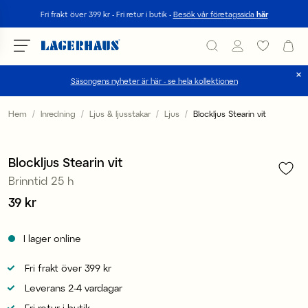
Sök
Fri frakt över 399 kr - Fri retur i butik -
Besök vår företagssida
här
Säsongens nyheter är här - se hela kollektionen
Välj språk / valuta
Hem
Inredning
Ljus & ljusstakar
Ljus
Blockljus Stearin vit
1
/
2
DK / EUR
4 för 119 kr
Blockljus Stearin vit
FI / EUR
Brinntid 25 h
NO / NKR
Pris
39 kr
:
39 kr
SE / SEK
I lager online
Fri frakt över 399 kr
Leverans 2-4 vardagar
Fri retur i butik