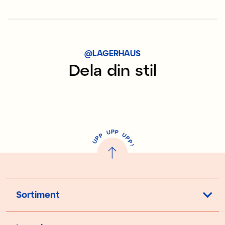
@LAGERHAUS
Dela din stil
P
U
P
U
P
P
P
U
P
!
Sortiment