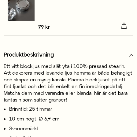
Pris
79 kr
:
79 kr
Produktbeskrivning
Ett vitt blockljus med slät yta i 100% pressad stearin.
Att dekorera med levande ljus hemma är både behagligt
och skapar en mysig känsla. Placera blockljuset på ett
fint ljusfat och det blir enkelt en fin inredningsdetalj.
Matcha dem med varandra eller blanda, här är det bara
fantasin som sätter gränser!
Brinntid: 25 timmar
10 cm högt, Ø 6,7 cm
Svanenmärkt