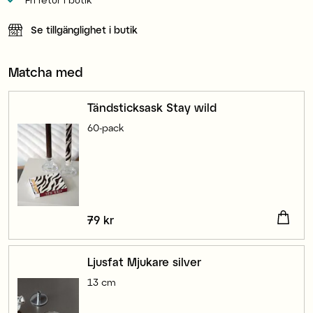
Se tillgänglighet i butik
Matcha med
Tändsticksask Stay wild
60-pack
Pris
79 kr
:
79 kr
Ljusfat Mjukare silver
13 cm