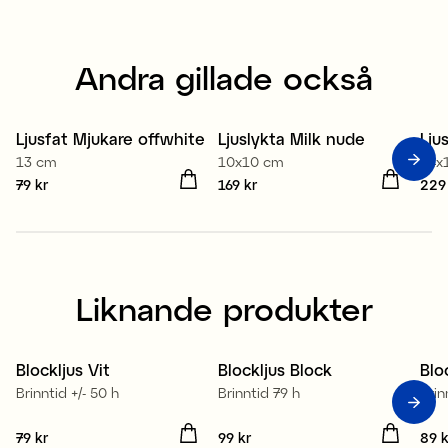
Andra gillade också
Ljusfat Mjukare offwhite
Ljuslykta Milk nude
Lju
13 cm
10x10 cm
14x
Pris
79 kr
:
79 kr
Pris
169 kr
:
169 kr
Pris
229
Liknande produkter
100% stearin
1
Blockljus Vit
Blockljus Block
Blo
Brinntid +/- 50 h
Brinntid 79 h
Brin
Pris
79 kr
:
79 kr
Pris
99 kr
:
99 kr
Pris
89 k