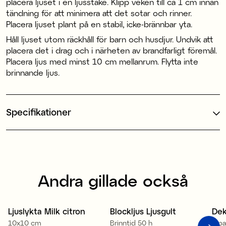
placera ljuset i en ljusstake. Klipp veken till ca 1 cm innan
tändning för att minimera att det sotar och rinner.
Placera ljuset plant på en stabil, icke-brännbar yta.
Håll ljuset utom räckhåll för barn och husdjur. Undvik att
placera det i drag och i närheten av brandfarligt föremål.
Placera ljus med minst 10 cm mellanrum. Flytta inte
brinnande ljus.
Specifikationer
Andra gillade också
100% stearin
Ljuslykta Milk citron
Blockljus Ljusgult
Dek
Sale
10x10 cm
Brinntid 50 h
2-p