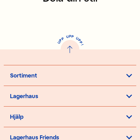
P
U
P
U
P
P
P
U
P
!
Sortiment
Lagerhaus
Hjälp
Lagerhaus Friends