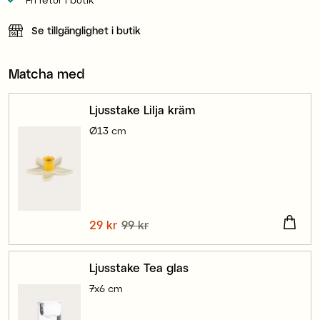
Se tillgänglighet i butik
Matcha med
Ljusstake Lilja kräm
Ø13 cm
Nuvarande pris
29 kr
99 kr
:
29 kr
Tidigare pris
:
99 kr
Ljusstake Tea glas
7x6 cm