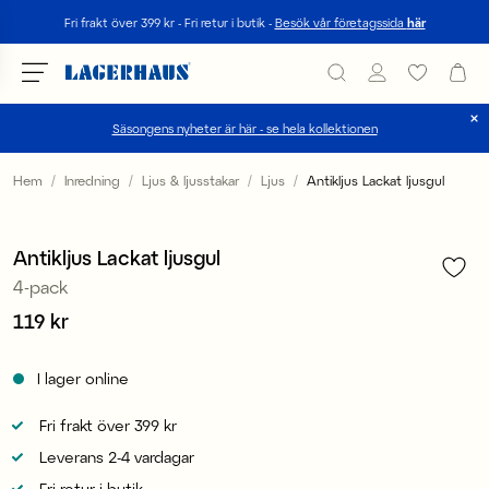
Sök
Fri frakt över 399 kr - Fri retur i butik -
Besök vår företagssida
här
Säsongens nyheter är här - se hela kollektionen
Välj språk / valuta
Hem
Inredning
Ljus & ljusstakar
Ljus
Antikljus Lackat ljusgul
1
/
3
DK / EUR
Antikljus Lackat ljusgul
FI / EUR
4-pack
NO / NKR
Pris
119 kr
:
119 kr
SE / SEK
I lager online
Fri frakt över 399 kr
Leverans 2-4 vardagar
Fri retur i butik