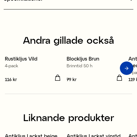
Andra gillade också
100% stearin
100% stearin
Rustikljus Vild
Blockljus Brun
Ant
med
4-pack
Brinntid 50 h
4-p
Pris
116 kr
:
116 kr
Pris
79 kr
:
79 kr
Pris
119 
Liknande produkter
Antikljus Lackat beige
Antikljus Lackat vinröd
Ant