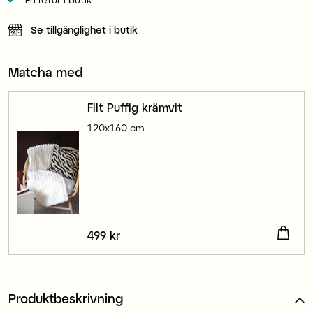
Se tillgänglighet i butik
Matcha med
Filt Puffig krämvit
120x160 cm
Pris
499 kr
:
499 kr
Produktbeskrivning