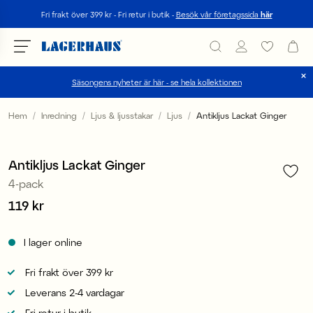
Sök
Fri frakt över 399 kr - Fri retur i butik -
Besök vår företagssida
här
Säsongens nyheter är här - se hela kollektionen
Välj språk / valuta
Hem
Inredning
Ljus & ljusstakar
Ljus
Antikljus Lackat Ginger
1
/
2
DK / EUR
Antikljus Lackat Ginger
FI / EUR
4-pack
NO / NKR
Pris
119 kr
:
119 kr
SE / SEK
I lager online
Fri frakt över 399 kr
Leverans 2-4 vardagar
Fri retur i butik