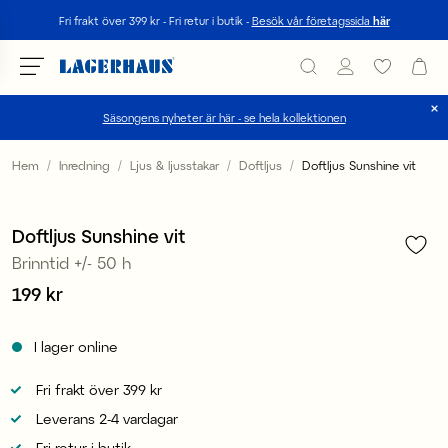
Sök
Fri frakt över 399 kr - Fri retur i butik -
Besök vår företagssida
här
Säsongens nyheter är här - se hela kollektionen
Välj språk / valuta
Hem
Inredning
Ljus & ljusstakar
Doftljus
Doftljus Sunshine vit
1
/
4
DK / EUR
Doftljus Sunshine vit
FI / EUR
Brinntid +/- 50 h
NO / NKR
Pris
199 kr
:
199 kr
SE / SEK
I lager online
Fri frakt över 399 kr
Leverans 2-4 vardagar
Fri retur i butik