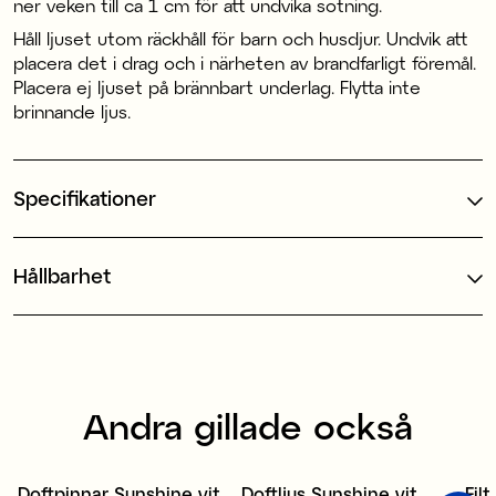
ner veken till ca 1 cm för att undvika sotning.
Håll ljuset utom räckhåll för barn och husdjur. Undvik att
placera det i drag och i närheten av brandfarligt föremål.
Placera ej ljuset på brännbart underlag. Flytta inte
brinnande ljus.
Specifikationer
Hållbarhet
Andra gillade också
Doftpinnar Sunshine vit
Doftljus Sunshine vit
Fil