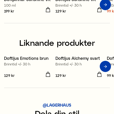
S
100 ml
Brinntid +/- 30 h
120
Pris
199 kr
:
199 kr
Pris
129 kr
:
129 kr
Nuv
99 k
99 
Liknande produkter
Fr
Doftljus Emotions brun
Doftljus Alchemy svart
Dof
Brinntid +/- 30 h
Brinntid +/- 30 h
Brin
Pris
129 kr
:
129 kr
Pris
129 kr
:
129 kr
Pris
99 k
@LAGERHAUS
Dela din stil