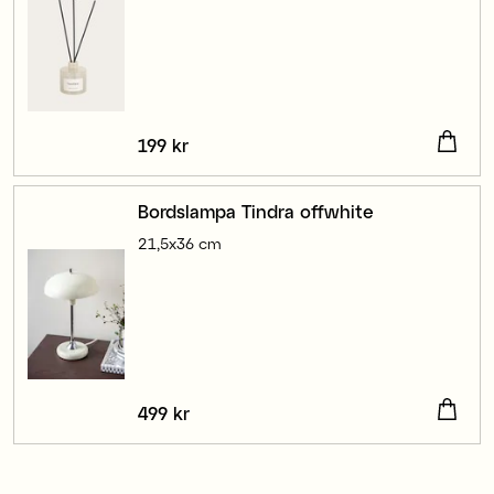
Pris
199 kr
:
199 kr
Bordslampa Tindra offwhite
21,5x36 cm
Pris
499 kr
:
499 kr