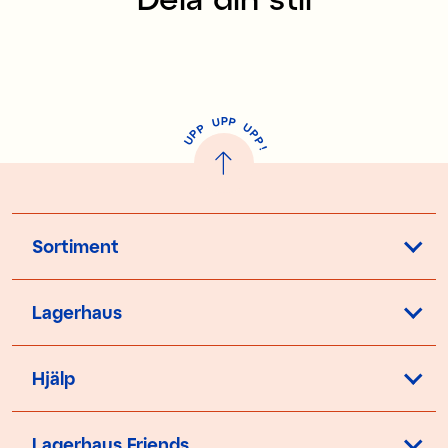
P
U
P
U
P
P
P
U
P
!
Sortiment
Lagerhaus
Hjälp
Lagerhaus Friends