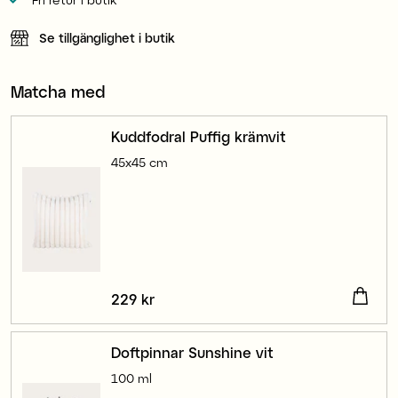
Se tillgänglighet i butik
Matcha med
Kuddfodral Puffig krämvit
45x45 cm
Pris
229 kr
:
229 kr
Doftpinnar Sunshine vit
100 ml