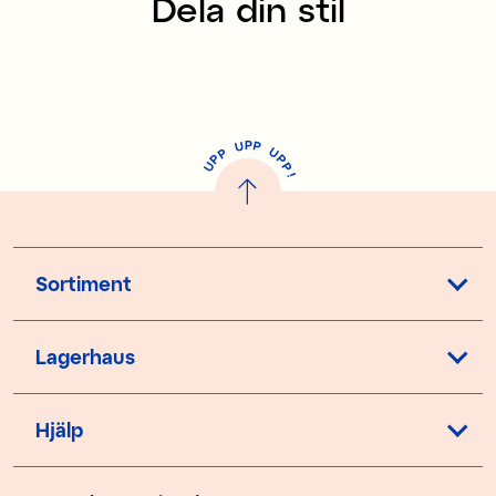
Dela din stil
P
U
P
U
P
P
P
U
P
!
Sortiment
Lagerhaus
Hjälp