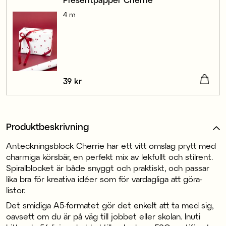
4 m
Pris
39 kr
:
39 kr
Produktbeskrivning
Anteckningsblock Cherrie har ett vitt omslag prytt med
charmiga körsbär, en perfekt mix av lekfullt och stilrent.
Spiralblocket är både snyggt och praktiskt, och passar
lika bra för kreativa idéer som för vardagliga att göra-
listor.
Det smidiga A5-formatet gör det enkelt att ta med sig,
oavsett om du är på väg till jobbet eller skolan. Inuti