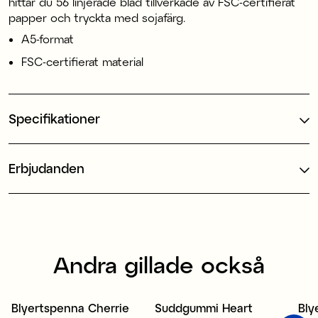
hittar du 56 linjerade blad tillverkade av FSC-certifierat
papper och tryckta med sojafärg.
A5-format
FSC-certifierat material
Specifikationer
Erbjudanden
Andra gillade också
Blyertspenna Cherrie
Suddgummi Heart
Bly
5 för 39 kr
5