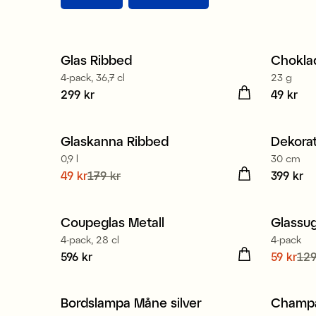
Glas Ribbed
Chokla
4-pack, 36,7 cl
23 g
Pris
299 kr
:
299 kr
Pris
49 kr
:
49
Glaskanna Ribbed
Dekorat
Sale
0,9 l
30 cm
Nuvarande pris
49 kr
179 kr
:
49 kr
Tidigare
Pris
399 kr
:
39
pris
:
179 kr
Coupeglas Metall
Glassug
Sale
4-pack, 28 cl
4-pack
Pris
596 kr
:
596 kr
Nuvaran
59 kr
129
pris
:
12
Bordslampa Måne silver
Champa