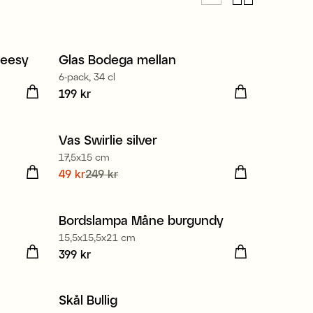
Tillverkad i Europa
heesy
Glas Bodega mellan
6-pack, 34 cl
Pris
199 kr
:
199 kr
Vas Swirlie silver
Sale
17,5x15 cm
gare
Nuvarande pris
49 kr
249 kr
:
49 kr
Tidigare
pris
:
249 kr
Bordslampa Måne burgundy
15,5x15,5x21 cm
Pris
399 kr
:
399 kr
Skål Bullig