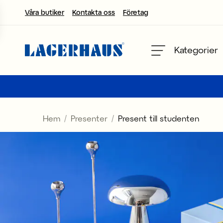
Våra butiker
Kontakta oss
Företag
Välj språk / valuta
Kategorier
DK / EUR
FI / EUR
Hem
Presenter
Present till studenten
NO / NKR
SE / SEK