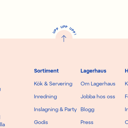
P
U
P
U
P
P
P
U
P
!
Sortiment
Lagerhaus
H
Kök & Servering
Om Lagerhaus
K
g
Inredning
Jobba hos oss
F
Inslagning & Party
Blogg
I
d
Godis
Press
C
lla