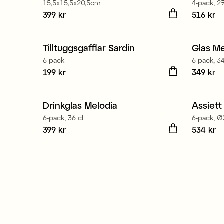
15,5x15,5x20,5cm
4-pack, 27
Pris
399 kr
:
399 kr
Pris
516 kr
:
51
Tillve
Tilltuggsgafflar Sardin
Glas Me
6-pack
6-pack, 34
Pris
199 kr
:
199 kr
Pris
349 kr
:
34
Tillverkad i Europa
Drinkglas Melodia
Assiet
6-pack, 36 cl
6-pack, 
Pris
399 kr
:
399 kr
Pris
534 kr
:
53