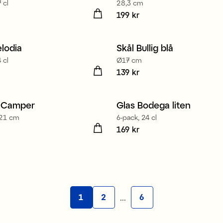
 cl
28,3 cm
6 kr
Pris
199 kr
:
199 kr
rkad i Europa
lodia
Skål Bullig blå
 cl
Ø17 cm
9 kr
Pris
139 kr
:
139 kr
Tillverkad i Europa
t Camper
Glas Bodega liten
Ø21 cm
6-pack, 24 cl
4 kr
Pris
169 kr
:
169 kr
...
1
2
6