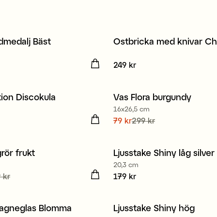
dmedalj Bäst
Ostbricka med knivar C
 kr
Pris
249 kr
:
249 kr
ion Discokula
Vas Flora burgundy
Sale
16x26,5 cm
9 kr
Nuvarande pris
79 kr
299 kr
:
79 kr
Tidi
pris
:
299 kr
rör frukt
Ljusstake Shiny låg silver
20,3 cm
de pris
 kr
:
59 kr
Tidigare
Pris
179 kr
:
179 kr
9 kr
gneglas Blomma
Ljusstake Shiny hög