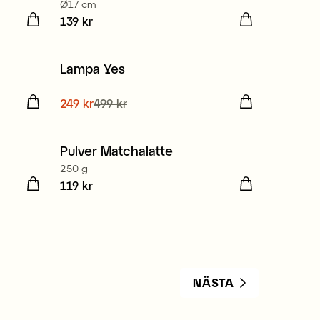
Ø17 cm
Pris
139 kr
:
139 kr
Lampa Yes
Sale
Nuvarande pris
249 kr
499 kr
:
249 kr
Tidigare
pris
:
499 kr
Pulver Matchalatte
Nyhet
250 g
Pris
119 kr
:
119 kr