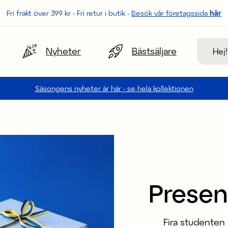
Fri frakt över 399 kr - Fri retur i butik -
Besök vår företagssida
här
Sök
Nyheter
Bästsäljare
Säsongens nyheter är här - se hela kollektionen
Presen
Fira studenten