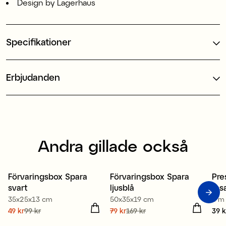
Design by Lagerhaus
Specifikationer
Erbjudanden
Andra gillade också
Förvaringsbox Spara
Förvaringsbox Spara
Pre
Sale
Sale
3
svart
ljusblå
ros
35x25x13 cm
50x35x19 cm
4 m
Nuvarande pris
49 kr
99 kr
:
Nuvarande pris
79 kr
169 kr
:
Pris
39 k
49 kr
Tidigare pris
:
99 kr
79 kr
Tidigare pris
:
169 kr