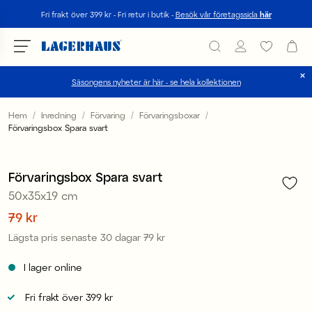
Sök
Fri frakt över 399 kr - Fri retur i butik -
Besök vår företagssida
här
Säsongens nyheter är här - se hela kollektionen
Välj språk / valuta
Hem
Inredning
Förvaring
Förvaringsboxar
Förvaringsbox Spara svart
1
/
2
DK / EUR
Sale
FI / EUR
Förvaringsbox Spara svart
50x35x19 cm
NO / NKR
Pris
79 kr
:
79 kr
SE / SEK
Lägsta pris senaste 30 dagar
79 kr
Pris
:
79 kr
I lager online
Fri frakt över 399 kr