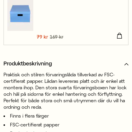
Nuvarande pris
79 kr
169 kr
:
79 kr
Tidigare pris
:
169 kr
Produktbeskrivning
Praktisk och stilren förvaringslåda tillverkad av FSC-
certifierat papper. Lådan levereras platt och är enkel att
montera ihop. Den stora svarta förvaringsboxen har lock
och hål på sidorna för enkel hantering och förflyttning.
Perfekt för både stora och små utrymmen där du vill ha
ordning och reda.
Finns i flera färger
FSC-certifierat papper