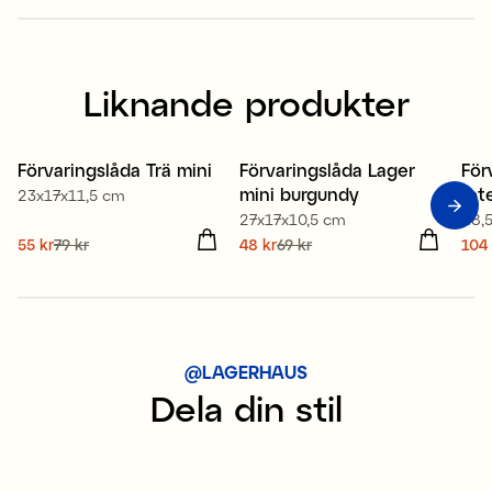
Liknande produkter
80% återvunnen plast
Förvaringslåda Trä mini
Förvaringslåda Lager
För
Kampanj 30%
Nyhet
K
mini burgundy
rot
23x17x11,5 cm
Kampanj 30%
27x17x10,5 cm
28,
Nuvarande pris
55 kr
79 kr
:
Nuvarande pris
48 kr
69 kr
:
Nuv
104 
55 kr
Tidigare pris
:
79 kr
48 kr
Tidigare pris
:
69 kr
104
149
@LAGERHAUS
Dela din stil