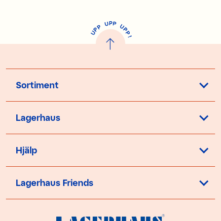
P
U
P
U
P
P
P
U
P
!
Sortiment
Lagerhaus
Hjälp
Lagerhaus Friends