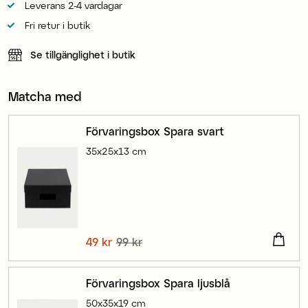
Leverans 2-4 vardagar
Fri retur i butik
Se tillgänglighet i butik
Matcha med
Förvaringsbox Spara svart
35x25x13 cm
Nuvarande pris
49 kr
99 kr
:
49 kr
Tidigare pris
:
99 kr
Förvaringsbox Spara ljusblå
50x35x19 cm