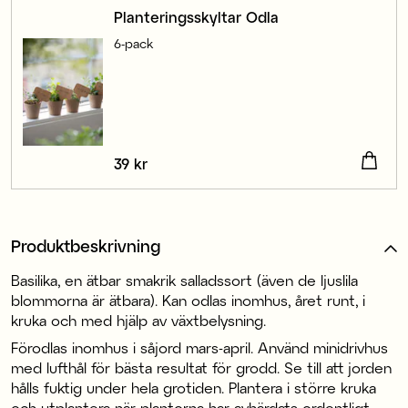
Planteringsskyltar Odla
6-pack
Pris
39 kr
:
39 kr
Produktbeskrivning
Basilika, en ätbar smakrik salladssort (även de ljuslila
blommorna är ätbara). Kan odlas inomhus, året runt, i
kruka och med hjälp av växtbelysning.
Förodlas inomhus i såjord mars-april. Använd minidrivhus
med lufthål för bästa resultat för grodd. Se till att jorden
hålls fuktig under hela grotiden. Plantera i större kruka
och utplantera när plantorna har avhärdats ordentligt