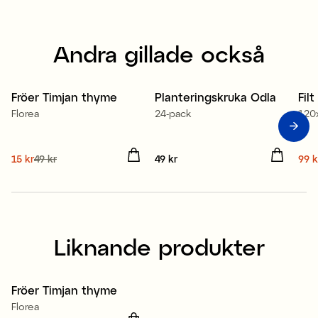
Andra gillade också
Fröer Timjan thyme
Planteringskruka Odla
Fil
Sale
S
Florea
24-pack
120
Nuvarande pris
15 kr
49 kr
:
Pris
49 kr
:
49 kr
Nuv
99 k
15 kr
Tidigare pris
:
49 kr
99 
Liknande produkter
Fröer Timjan thyme
Sale
Florea