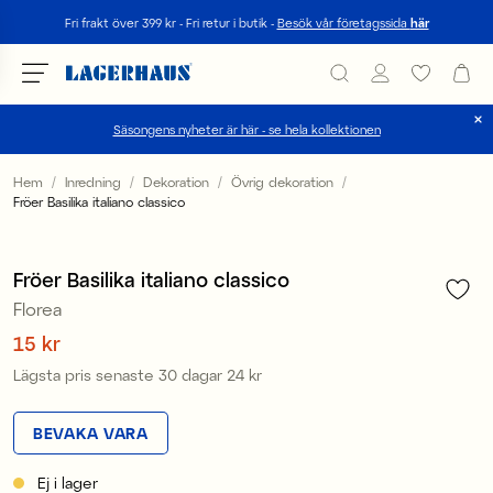
Sök
Fri frakt över 399 kr - Fri retur i butik -
Besök vår företagssida
här
Säsongens nyheter är här - se hela kollektionen
Välj språk / valuta
Hem
Inredning
Dekoration
Övrig dekoration
Fröer Basilika italiano classico
1
/
2
DK / EUR
Sale
FI / EUR
Fröer Basilika italiano classico
Florea
NO / NKR
Pris
15 kr
:
15 kr
SE / SEK
Lägsta pris senaste 30 dagar
24 kr
Pris
:
24 kr
BEVAKA VARA
Ej i lager