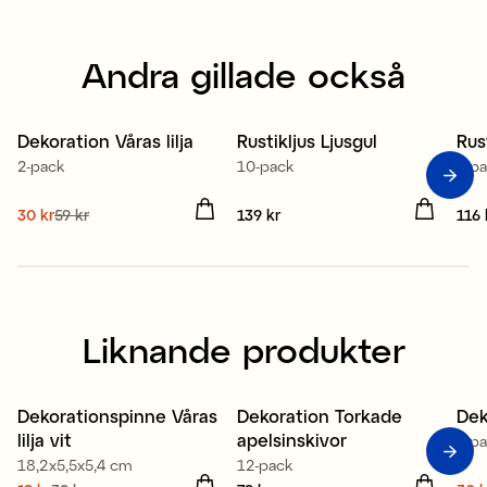
Andra gillade också
100% stearin
1
Dekoration Våras lilja
Rustikljus Ljusgul
Rus
2-pack
10-pack
4-p
Nuvarande pris
30 kr
59 kr
:
Pris
139 kr
:
139 kr
Pris
116 
30 kr
Tidigare pris
:
59 kr
Liknande produkter
Dekorationspinne Våras
Dekoration Torkade
Dek
Sale
lilja vit
apelsinskivor
2-p
18,2x5,5x5,4 cm
12-pack