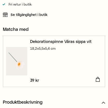
Fri retur i butik
Se tillgänglighet i butik
Matcha med
Dekorationspinne Våras sippa vit
18,2x5,5x5,4 cm
Pris
39 kr
:
39 kr
Produktbeskrivning