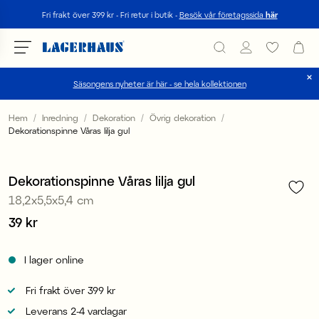
Sök
Fri frakt över 399 kr - Fri retur i butik -
Besök vår företagssida
här
Säsongens nyheter är här - se hela kollektionen
Välj språk / valuta
Hem
Inredning
Dekoration
Övrig dekoration
Dekorationspinne Våras lilja gul
1
/
2
DK / EUR
FI / EUR
Dekorationspinne Våras lilja gul
18,2x5,5x5,4 cm
NO / NKR
Pris
39 kr
:
39 kr
SE / SEK
I lager online
Fri frakt över 399 kr
Leverans 2-4 vardagar