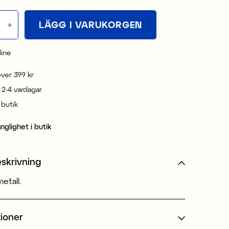
LÄGG I VARUKORGEN
line
 över 399 kr
 2-4 vardagar
i butik
änglighet i butik
skrivning
etall.
tioner