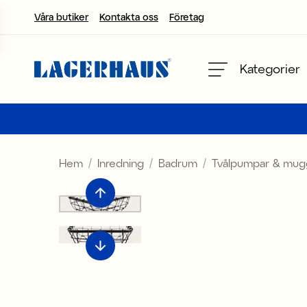
Våra butiker
Kontakta oss
Företag
Välj språk / valuta
Kategorier
DK / EUR
FI / EUR
Hem
Inredning
Badrum
Tvålpumpar & mug
NO / NKR
SE / SEK