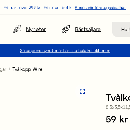
Fri frakt över 399 kr - Fri retur i butik -
Besök vår företagssida
här
Sök
Nyheter
Bästsäljare
Säsongens nyheter är här - se hela kollektionen
gar
Tvålkopp Wire
Tvålk
8,5x3,5x11
Pris
59 kr
: