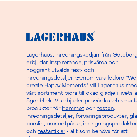
Lagerhaus, inredningskedjan från Götebor
erbjuder inspirerande, prisvärda och
noggrant utvalda fest- och
inredningsdetaljer. Genom våra ledord "We
create Happy Moments" vill Lagerhaus me
vårt sortiment bidra till ökad glädje i livets a
ögonblick. Vi erbjuder prisvärda och smart
produkter för
hemmet
och
festen
.
Inredningsdetaljer
,
förvaringsprodukter
,
gl
porslin
,
presentpåsar
,
inslagningsprodukte
och
festartiklar
- allt som behövs för att