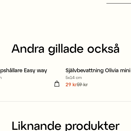
Andra gillade också
pshållare Easy way
Självbevattning Olivia mini
Sale
m
5x14 cm
kr
Nuvarande pris
29 kr
59 kr
:
29 kr
Tidig
pris
:
59 kr
Liknande produkter