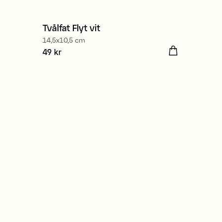
Tvålfat Flyt vit
14,5x10,5 cm
Pris
49 kr
:
49 kr