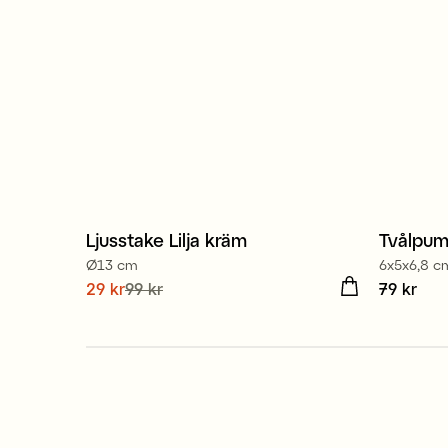
Ljusstake Lilja kräm
Tvålpum
Sale
Ø13 cm
6x5x6,8 c
Nuvarande pris
29 kr
99 kr
:
29 kr
Tidigare
Pris
79 kr
:
79 
pris
:
99 kr