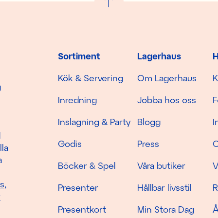
Sortiment
Lagerhaus
H
Kök & Servering
Om Lagerhaus
K
g
Inredning
Jobba hos oss
F
Inslagning & Party
Blogg
I
d
Godis
Press
C
lla
a
Böcker & Spel
Våra butiker
V
as
,
Presenter
Hållbar livsstil
R
r
Presentkort
Min Stora Dag
Å