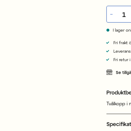
I lager on
Fri frakt
Leverans
Fri retur 
Se tillg
Produktbe
Tvålkopp i m
Specifika