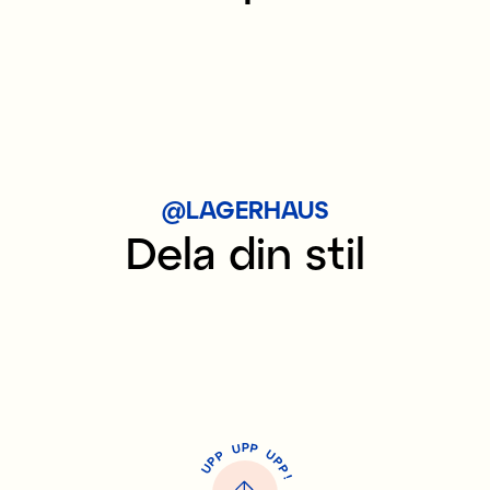
@LAGERHAUS
Dela din stil
P
U
P
U
P
P
P
U
P
!